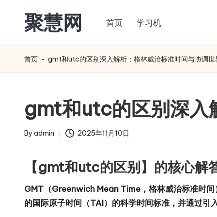
聚慧网
首页
学习机
Skip
to
content
首页
-
gmt和utc的区别深入解析：格林威治标准时间与协调世
gmt和utc的区别
By
admin
2025年11月10日
Posted
by
【gmt和utc的区别】的核心解
GMT（Greenwich Mean Time，格林威治标准
的国际原子时间（TAI）的科学时间标准，并通过引