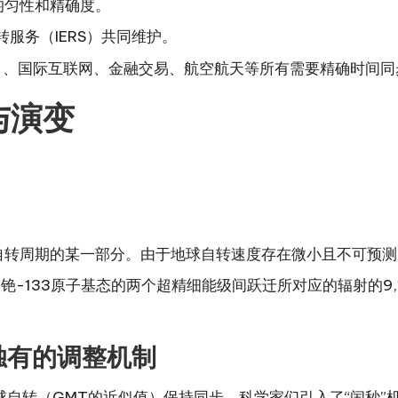
均匀性和精确度。
转服务（IERS）共同维护。
SS）、国际互联网、金融交易、航空航天等所有需要精确时间
与演变
：
球自转周期的某一部分。由于地球自转速度存在微小且不可预测
铯-133原子基态的两个超精细能级间跃迁所对应的辐射的9,1
C独有的调整机制
球自转（GMT的近似值）保持同步，科学家们引入了“闰秒”