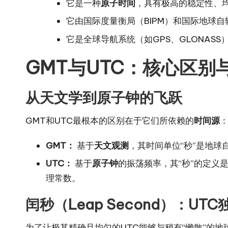
它是一种
原子时间
，具有极高的稳定性、
它由国际度量衡局（BIPM）和国际地球自
它是全球导航系统（如GPS、GLONA
GMT与UTC：核心区别
从天文学到原子钟的飞跃
GMT和UTC最根本的区别在于它们所依赖的
时间源
GMT：
基于
天文观测
，其时间单位“秒”是地
UTC：
基于
原子钟
的振荡频率，其“秒”的定义是
理常数。
闰秒（Leap Second）：UT
为了让极其精确且均匀的UTC能够与稍有“懒散”的地