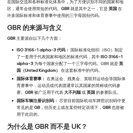
在国际交流和各种标准化体系中，为了方便识别不同的国家和地
区，通常会使用简短的代码。
GBR
就是其中之一，它是
英国
在
许多国际标准和体育赛事中使用的三字母国别代码。
GBR 的来源与含义
GBR
主要源自以下几个方面：
ISO 3166-1 alpha-3 代码：
国际标准化组织（ISO）制定
了一套用于代表国家和地区的标准代码，其中
ISO 3166-1
alpha-3
为每个国家分配了一个三字母代码。GBR 就是
英
国（United Kingdom）
在这套标准中的代码。
国际体育赛事：
在奥运会、残奥会、英联邦运动会等国际体
育赛事中，运动员或代表团通常以其国家的简称或代码参
赛。
GBR
被广泛用于代表
大不列颠
或
英国
的参赛队伍。
国际车辆注册识别码：
尽管目前国际机动车牌照识别码中更
常见的是
GB
，但历史上或在某些特定语境下，
GBR
也曾被
用于此目的。
为什么是 GBR 而不是 UK？