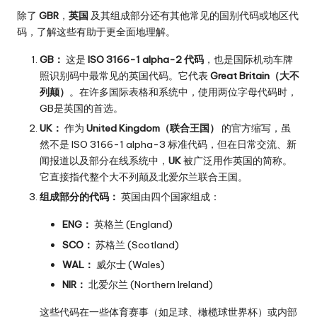
除了
GBR
，
英国
及其组成部分还有其他常见的国别代码或地区代
码，了解这些有助于更全面地理解。
GB：
这是
ISO 3166-1 alpha-2 代码
，也是国际机动车牌
照识别码中最常见的英国代码。它代表
Great Britain（大不
列颠）
。在许多国际表格和系统中，使用两位字母代码时，
GB是英国的首选。
UK：
作为
United Kingdom（联合王国）
的官方缩写，虽
然不是 ISO 3166-1 alpha-3 标准代码，但在日常交流、新
闻报道以及部分在线系统中，
UK
被广泛用作英国的简称。
它直接指代整个大不列颠及北爱尔兰联合王国。
组成部分的代码：
英国由四个国家组成：
ENG：
英格兰 (England)
SCO：
苏格兰 (Scotland)
WAL：
威尔士 (Wales)
NIR：
北爱尔兰 (Northern Ireland)
这些代码在一些体育赛事（如足球、橄榄球世界杯）或内部