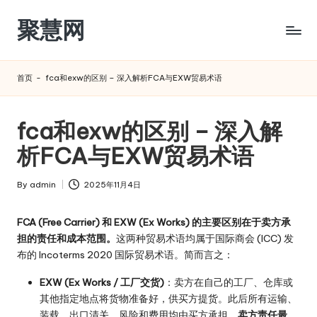
聚慧网
Skip
to
content
首页
-
fca和exw的区别 – 深入解析FCA与EXW贸易术语
fca和exw的区别 – 深入解
析FCA与EXW贸易术语
By
admin
2025年11月4日
Posted
by
FCA (Free Carrier) 和 EXW (Ex Works) 的主要区别在于卖方承
担的责任和成本范围。
这两种贸易术语均属于国际商会 (ICC) 发
布的 Incoterms 2020 国际贸易术语。简而言之：
EXW (Ex Works / 工厂交货)
：卖方在自己的工厂、仓库或
其他指定地点将货物准备好，供买方提货。此后所有运输、
装载、出口清关、风险和费用均由买方承担。
卖方责任最