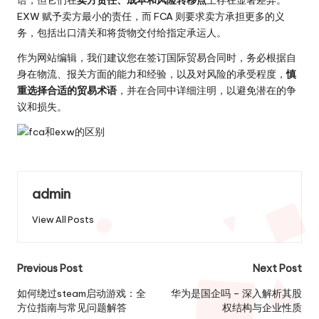
语，但它们在
卖方责任、成本和风险转移点
上存在显著差异。
EXW 赋予卖方最小的责任，而 FCA 则要求卖方承担更多的义
务，包括出口清关和将货物交付给指定承运人。
作为网站编辑，我们建议您在签订国际贸易合同时，务必根据自
身在物流、报关方面的能力和经验，以及对风险的承受程度，
慎
重选择合适的贸易术语
，并在合同中详细注明，以避免潜在的争
议和损失。
admin
View All Posts
Post
Previous Post
Next Post
navigation
如何绕过steam启动游戏：全
华为是国企吗 – 深入解析其股
方位指南与常见问题解答
权结构与企业性质