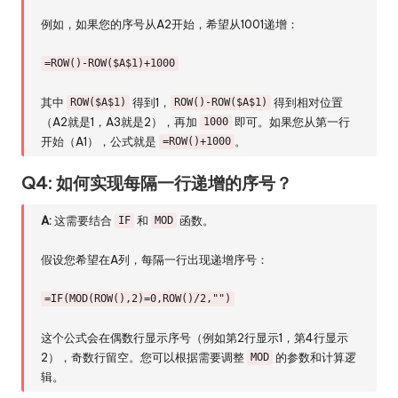
例如，如果您的序号从A2开始，希望从1001递增：
=ROW()-ROW($A$1)+1000
其中
得到1，
得到相对位置
ROW($A$1)
ROW()-ROW($A$1)
（A2就是1，A3就是2），再加
即可。如果您从第一行
1000
开始（A1），公式就是
。
=ROW()+1000
Q4: 如何实现每隔一行递增的序号？
A:
这需要结合
和
函数。
IF
MOD
假设您希望在A列，每隔一行出现递增序号：
=IF(MOD(ROW(),2)=0,ROW()/2,"")
这个公式会在偶数行显示序号（例如第2行显示1，第4行显示
2），奇数行留空。您可以根据需要调整
的参数和计算逻
MOD
辑。