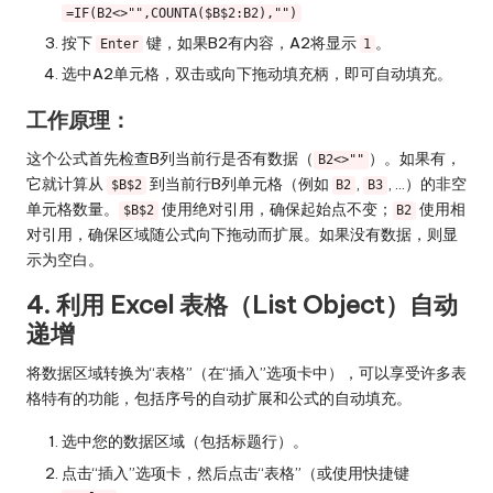
=IF(B2<>"",COUNTA($B$2:B2),"")
按下
键，如果B2有内容，A2将显示
。
Enter
1
选中A2单元格，双击或向下拖动填充柄，即可自动填充。
工作原理：
这个公式首先检查B列当前行是否有数据（
）。如果有，
B2<>""
它就计算从
到当前行B列单元格（例如
,
, …）的非空
$B$2
B2
B3
单元格数量。
使用绝对引用，确保起始点不变；
使用相
$B$2
B2
对引用，确保区域随公式向下拖动而扩展。如果没有数据，则显
示为空白。
4. 利用 Excel 表格（List Object）自动
递增
将数据区域转换为“表格”（在“插入”选项卡中），可以享受许多表
格特有的功能，包括序号的自动扩展和公式的自动填充。
选中您的数据区域（包括标题行）。
点击“插入”选项卡，然后点击“表格”（或使用快捷键