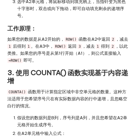
选中A2单元格，将鼠标移动到填充柄上，当指针变为黑色
十字形时，双击或向下拖动，即可自动填充剩余的递增序
号。
工作原理：
如果您的数据是从A2开始的，
函数在A2中返回
，减去
ROW()
2
后得到
。在A3中，
返回
，减去
得到
，以此
1
1
ROW()
3
1
2
类推。如果您的序号是从第1行开始（A1），则公式直接输入
即可。
=ROW()
3. 使用 COUNTA() 函数实现基于内容递
增
函数用于计算指定区域中非空单元格的数量。这种方
COUNTA()
法适用于您希望序号只在有实际数据内容的行中递增，且忽略空
白行的情况。
假设您的数据列是B列，序号列是A列，并且您希望在A2单
元格开始生成序号。
在A2单元格中输入公式：