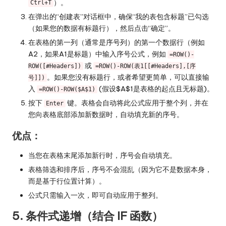
）。
Ctrl+T
在弹出的“创建表”对话框中，确保“我的表包含标题”已勾选
（如果您的数据有标题行），然后点击“确定”。
在表格的第一列（通常是序号列）的第一个数据行（例如
A2，如果A1是标题）中输入序号公式，例如
=ROW()-
或
ROW([#Headers])
=ROW()-ROW(表1[[#Headers],[序
。如果您没有标题行，或者希望更简单，可以直接输
号]])
入
(假设$A$1是表格的起点且无标题)。
=ROW()-ROW($A$1)
按下
键。表格会自动将此公式应用于整个列，并在
Enter
您向表格底部添加新数据时，自动填充新的序号。
优点：
当您在表格末尾添加新行时，序号会自动填充。
表格筛选和排序后，序号不会混乱（因为它不是数据本身，
而是基于行位置计算）。
公式只需输入一次，即可自动应用于整列。
5. 条件式递增（结合 IF 函数）