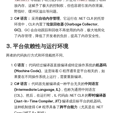
放内存。这赋予了极大的控制权，但也容易引发内存泄漏、
野指针、缓冲区溢出等问题。
C# 语言：
采用
自动内存管理
。它运行在 .NET CLR 的托管
环境中，CLR 内置了
垃圾回收器 (Garbage Collector,
GC)
。GC 会自动跟踪和回收不再使用的内存，极大地简化
了内存管理，降低了开发者的负担，提高了内存安全性。
3. 平台依赖性与运行环境
两者的代码执行方式和环境截然不同。
C 语言：
代码经过编译器直接编译成特定操作系统的
机器码
(Machine Code)
。这意味着 C 程序通常是平台相关的，如
果要在不同操作系统上运行，需要重新编译。
C# 语言：
代码首先被编译成一种平台无关的
中间语言
(Intermediate Language, IL)
，也称为通用中间语言
(CIL)。然后，在运行时，IL 代码由 .NET CLR 的
即时编译器
(Just-In-Time Compiler, JIT)
编译成目标平台的机器码。
这种机制使得 C# 程序具备了
跨平台能力
（尤其是在 .NET
Core/.NET 5+ 时代）。