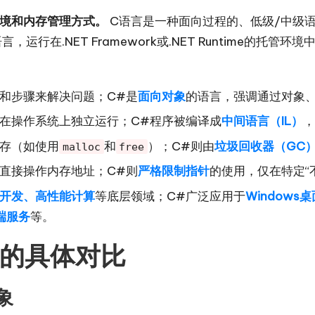
环境和内存管理方式。
C语言是一种面向过程的、低级/中级
行在.NET Framework或.NET Runtime的托
和步骤来解决问题；C#是
面向对象
的语言，强调通过对象
在操作系统上独立运行；C#程序被编译成
中间语言（IL）
，
存（如使用
和
）；C#则由
垃圾回收器（GC
malloc
free
直接操作内存地址；C#则
严格限制指针
的使用，仅在特定“
开发、高性能计算
等底层领域；C#广泛应用于
Windows
后端服务
等。
 的具体对比
象