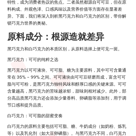
特性，成为消费者热议的焦点。二者虽然都源自可可豆，但在原
料构成、外观色泽、口感风味以及营养价值等方面存在显著差
异。下面，我们将深入剖析黑巧克力和白巧克力的区别，带你解
锁巧克力世界的奥秘。
原料成分：根源造就差异
黑巧克力和白巧克力的本质区别，从原料选择上便可见一斑。
黑巧克力：可可的纯粹之选
黑巧克力以可可液块、可可脂、糖为主要原料，其中
可可含量通
常在 35% – 99% 之间
。可可液块由可可豆研磨而成，富含可可
脂与可可粉，是黑巧克力独特风味和醇厚口感的关键来源。可可
含量越高，黑巧克力的苦味越浓郁，甜味则相对减少。此外，部
分高品质黑巧克力还会添加少量香料、卵磷脂等添加剂，用于调
节口感和提升品质。
白巧克力：可可脂的甜蜜变奏
白巧克力的原料主要包括可可脂、糖、牛奶成分（如奶粉、炼乳
等）以及乳化剂（如大豆卵磷脂）。与黑巧克力不同，白巧克力