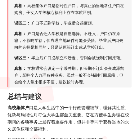
真相：
高校集体户口是临时性户口，与真正的当地常住户口在
购房、子女入学等核心福利上存在本质区别。
误区二：
户口不迁到学校，毕业后会很麻烦。
真相：
户口是否迁入学校是自愿选择。不迁入，户口仍在原
籍，不影响学籍，但办理当地证件可能会受限。毕业后户口去
向的选择是相同的，只是从原籍迁出或从学校迁出。
误区三：
毕业后户口必须立即迁走，否则会被强制打回原籍。
真相：
学校通常会设定一个缓冲期，但长期不迁出会变成滞留
户，影响个人办理各种业务。虽然一般不会强制打回原籍，但
会给个人带来很多不便，建议按时办理。
总结与建议
高校集体户口
是大学生活中的一个行政管理细节，理解其性质、
优势与局限性对每位大学生都至关重要。它在方便学生办理在校
期间的各项事务上发挥着重要作用，但并非等同于获得当地的永
久居住权和全部福利。