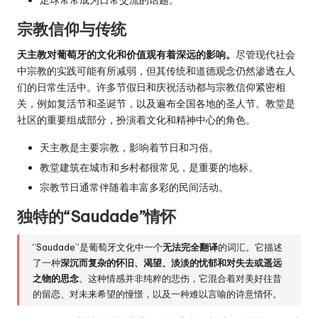
足球常常成为日常交流的话题。
宗教信仰与传统
天主教对葡萄牙的文化和价值观有着深远的影响。
尽管现代社会
中宗教的实践可能有所减弱，但其传统和道德观念仍然渗透在人
们的日常生活中。许多节假日和庆祝活动都与宗教信仰紧密相
关，例如复活节和圣诞节，以及遍布全国各地的圣人节。教堂是
社区的重要组成部分，扮演着文化和精神中心的角色。
天主教是主要宗教，影响着节日和习俗。
教堂建筑在城市和乡村都很常见，是重要的地标。
宗教节日通常伴随着丰富多彩的民间活动。
独特的“Saudade”情怀
“Saudade”是葡萄牙文化中一个
无法完全翻译
的词汇。它描述
了一种
深沉而复杂的怀旧、渴望、淡淡的忧郁和对失去或遥远
之物的思念
。这种情感并非纯粹的悲伤，它混合着对美好往昔
的留恋、对未来希望的憧憬，以及一种难以言喻的诗意情怀。