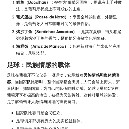
鳕鱼（Bacalhau）：
被誉为“葡萄牙国鱼”，据说有上千种做
法，是葡萄牙餐桌上不可或缺的主角。
葡式蛋挞（Pastel de Nata）：
享誉全球的甜点，外酥里
嫩，是葡萄牙人日常咖啡时间的最佳伴侣。
烤沙丁鱼（Sardinhas Assadas）：
尤其在夏季，街头巷尾
弥漫着烤沙丁鱼的香气，是葡萄牙海鲜文化的象征。
海鲜饭（Arroz de Marisco）：
各种新鲜海产与米饭的完美
结合，风味浓郁。
足球：民族情感的载体
足球在葡萄牙不仅仅是一项运动，它承载着
民族情感和集体荣誉
感
。当国家队比赛时，整个国家都会沸腾，人们会涌上街头，穿
着队服，挥舞国旗，为自己的队伍呐喊助威。足球明星如C罗在
葡萄牙享有极高的地位，被视为民族英雄。这种对足球的热爱，
是了解葡萄牙人激情与团结的重要窗口。
国家队比赛日是全民狂欢。
足球俱乐部拥有庞大的忠实粉丝群体。