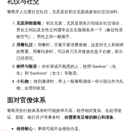
礼仪与社交
葡萄牙人注重社交礼仪，尤其是在初次见面或参加社交活动时。
见面亲吻脸颊：
初次见面，尤其是朋友介绍或在社交场合，
男女之间以及女性之间通常会左右脸颊各亲一下（象征性亲
吻空气）。男性之间一般握手。
用餐礼仪：
用餐时，尽量不要浪费食物，这是对主人和厨师
的尊重。用餐结束时，可以将刀叉并拢放在盘子右侧，表示
已经用完。
称呼与敬语：
对长辈或不熟悉的人，使用“Senhor”（先
生）和“Senhora”（女士）等敬语。
小礼物：
收到邀请时，带上一瓶葡萄酒或一些小甜点作为礼
物，会受到欢迎。
面对官僚体系
葡萄牙的行政体系有时可能效率不高，程序相对复杂。在处理签
证、居留、银行开户等事务时，
你需要有足够的耐心和准备
。
保持耐心：
事情可能不会很快办妥。