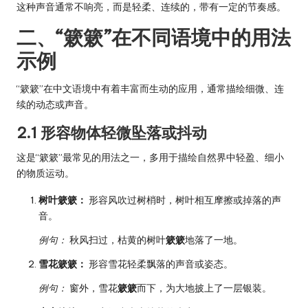
这种声音通常不响亮，而是轻柔、连续的，带有一定的节奏感。
二、“簌簌”在不同语境中的用法
示例
“簌簌”在中文语境中有着丰富而生动的应用，通常描绘细微、连
续的动态或声音。
2.1 形容物体轻微坠落或抖动
这是“簌簌”最常见的用法之一，多用于描绘自然界中轻盈、细小
的物质运动。
树叶簌簌：
形容风吹过树梢时，树叶相互摩擦或掉落的声
音。
例句：
秋风扫过，枯黄的树叶
簌簌
地落了一地。
雪花簌簌：
形容雪花轻柔飘落的声音或姿态。
例句：
窗外，雪花
簌簌
而下，为大地披上了一层银装。