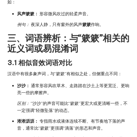
如：
风声簌簌：
形容微风吹过的轻柔声音。
例句：
夜深人静，只有窗外的风声
簌簌
作响。
三、词语辨析：与“簌簌”相关的
近义词或易混淆词
3.1 相似音效词语对比
汉语中有很多象声词，与“簌簌”有相似之处，但侧重点不同：
沙沙：
通常形容风吹草木、走路踏在沙土上等更宽泛、更响
亮一些的摩擦声。
区别：
“沙沙”的声音可能比“簌簌”更宏大或更清晰一些，不
一定强调“轻微坠落”的动态。
淅淅沥沥：
专指雨水或液体连续不断、有节奏地下落的声
音，通常比“簌簌”更强调“滴落”的形态和声音。