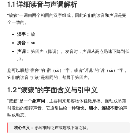
1.1 详细读音与声调解析
“簌簌”一词由两个相同的汉字组成，因此它们的读音和声调是完
全一致的。
汉字：
簌
拼音：
sù
声调：
第四声（降调）。发音时，声调从高点迅速下降到低
点。
您可以联想“宿舍”的“宿（sù）”字，或者“诉说”的“诉（sù）”字，
它们的读音与“簌”是相同的，都属于第四声。
1.2 “簌簌”的字面含义与引申义
“簌簌”是一个
象声词
，主要用来形容物体轻微摩擦、颤动或坠落
时发出的细碎声音。它通常描绘一种
轻快、细小、连续不断
的声
响或动态。
核心含义：
形容细碎之声或连续下落之状。