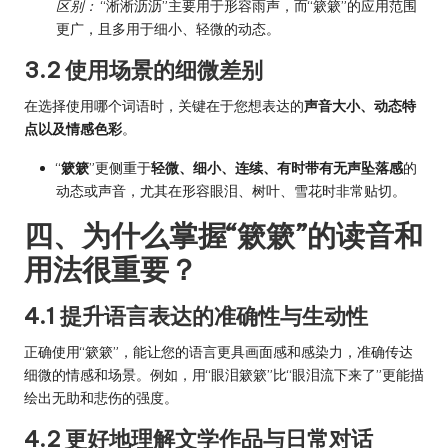
区别：
“淅淅沥沥”主要用于形容雨声，而“簌簌”的应用范围
更广，且多用于细小、轻微的动态。
3.2 使用场景的细微差别
在选择使用哪个词语时，关键在于您想表达的
声音大小、动态特
点以及情感色彩
。
“
簌簌
”更侧重于
轻微、细小、连续、有时带有无声坠落感
的
动态或声音，尤其在形容眼泪、树叶、雪花时非常贴切。
四、为什么掌握“簌簌”的读音和
用法很重要？
4.1 提升语言表达的准确性与生动性
正确使用“簌簌”，能让您的语言更具画面感和感染力，准确传达
细微的情感和场景。例如，用“眼泪簌簌”比“眼泪流下来了”更能描
绘出无助和悲伤的强度。
4.2 更好地理解文学作品与日常对话