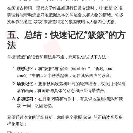
在阅读古诗词、现代文学作品或进行日常交流时，对“簌簌”的准
确理解能帮助您更好地把握文本的深层含义和人物的情绪。许多
文学作品通过“簌簌”来营造特定的氛围或暗示人物内心状态。
五、总结：快速记忆“簌簌”的方
法
掌握“簌簌”的读音和用法并不难，您可以尝试以下方法：
联想记忆：
将“簌簌”与“宿舍（sù shè）”、“诉说（sù
shuō）”中的“sù”字联系起来，记住其第四声的读音。
场景记忆：
想象秋风吹落树叶时的轻声细语，或眼泪悄然滑
落的画面，将词语与具体的动态和声音情景结合。
多加练习：
在日常阅读和写作中，有意识地运用和辨析“簌
簌”一词，巩固记忆。
希望通过本文的详细解析，您能完全掌握“簌簌”的正确读音及多
样化用法！