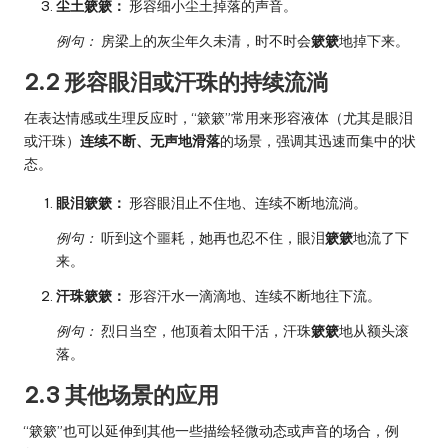
尘土簌簌：
形容细小尘土掉落的声音。
例句：
房梁上的灰尘年久未清，时不时会
簌簌
地掉下来。
2.2 形容眼泪或汗珠的持续流淌
在表达情感或生理反应时，“簌簌”常用来形容液体（尤其是眼泪
或汗珠）
连续不断、无声地滑落
的场景，强调其迅速而集中的状
态。
眼泪簌簌：
形容眼泪止不住地、连续不断地流淌。
例句：
听到这个噩耗，她再也忍不住，眼泪
簌簌
地流了下
来。
汗珠簌簌：
形容汗水一滴滴地、连续不断地往下流。
例句：
烈日当空，他顶着太阳干活，汗珠
簌簌
地从额头滚
落。
2.3 其他场景的应用
“簌簌”也可以延伸到其他一些描绘轻微动态或声音的场合，例