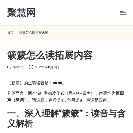
聚慧网
Skip
to
content
首页
-
簌簌怎么读拓展内容
簌簌怎么读拓展内容
By
admin
2025年11月5日
Posted
by
【簌簌】的正确读音是：
sù sù
。
具体而言，两个“簌”字都读作
sù
（思-乌-四声），声调均为
第四
声（降调）
。请注意，声母是s，韵母是u，声调是四声。
一、深入理解“簌簌”：读音与含
义解析