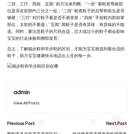
二捏、三拧、四按、五闻” 的方法来判断。“一折” 看鞋底弯曲部
位是否在前部约三分之一处；“二捏” 检查鞋子的后帮和前头是否
够硬；“三拧” 对拧鞋子看是否不易变形；“四按” 手按鞋内部前掌
部位，太软的不要选；“五闻” 闻鞋子是否有异味，有异味的不能
选。同时，要注意鞋子的尺码合适，过大或过小的鞋子都会影响
宝宝的行走体验和脚部发育。
总之，了解稳步鞋和学步鞋的区别，才能为宝宝挑选到最合适的
鞋子，助力宝宝健康快乐地迈出人生的每一步。
admin
View All Posts
Post
Previous Post
Next Post
陶制茶具与瓷质茶具的区别：
移动硬盘固态硬盘和机械硬盘