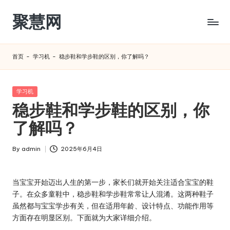
聚慧网
Skip
to
content
首页
-
学习机
-
稳步鞋和学步鞋的区别，你了解吗？​
Posted
学习机
in
稳步鞋和学步鞋的区别，你
了解吗？​
By
admin
2025年6月4日
Posted
by
当宝宝开始迈出人生的第一步，家长们就开始关注适合宝宝的鞋
子。在众多童鞋中，稳步鞋和学步鞋常常让人混淆。这两种鞋子
虽然都与宝宝学步有关，但在适用年龄、设计特点、功能作用等
方面存在明显区别。下面就为大家详细介绍。