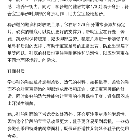
感，培养平衡力。同时，学步鞋的鞋底前掌 1/3 处易于弯折，符
合宝宝学步时脚部的弯折动作，助力宝宝轻松起步。
稳步鞋的鞋底相对较硬且厚，它在后 2/3 部分通常会添加稳定
片。硬实的鞋底可以提供更好的支撑力，帮助宝宝在行走、奔
跑、跳跃时保持稳定，减少脚部疲劳。稳定片则进一步加强了对
足弓和后跟的支撑，有助于宝宝足弓的正常发育，防止出现扁平
足等问题。鞋底的材质也更注重耐磨性和防滑性，以应对宝宝在
不同地面环境行走的需求。
鞋面材质
学步鞋的鞋面通常选用柔软、透气的材料，如棉质等。柔软的鞋
面不会对宝宝娇嫩的脚部造成摩擦和压迫，保证宝宝脚部的舒
适。同时良好的透气性能够让宝宝的小脚保持干爽，避免因闷热
出汗滋生细菌。
稳步鞋的鞋面除了考虑柔软舒适外，还会更注重材质的耐磨性。
因为这个阶段的宝宝活动量更大，鞋子更容易受到磨损。一些稳
步鞋会采用特殊的耐磨面料，既保证舒适性又能延长鞋子的使用
寿命。