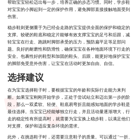
帮助宝宝轻松迈出每一步，培养正确的步态习惯。同时，学步鞋
对宝宝的小脚起到一定的保护作用，避免脚部直接接触地面受到
伤害。
稳步鞋则更侧重于为已经会走路的宝宝提供全面的保护和稳定的
支撑。较硬的鞋底和稳定片能够有效支撑宝宝的足弓和后跟，减
轻宝宝在行走、跑跳时脚部承受的压力，预防扁平足等足部问
题。良好的耐磨性和防滑性，确保宝宝在各种地面环境下行走的
安全。包裹性好的鞋型和加固的鞋头、后跟，能更好地保护宝宝
的脚部免受意外伤害，让宝宝在活动时更加自由、自信。
选择建议
在为宝宝选择鞋子时，要根据宝宝的年龄和实际行走能力来判
断。如果宝宝刚刚开始学步，正处于尝试站立和迈出第一步的阶
段，那么一双柔软、轻便、鞋底易弯折且能感知地面的学步鞋是
最佳选择。当宝宝已经能够独立行走，并且活动量逐渐增大，行
走的稳定性有所提高时，就需要为宝宝换上稳步鞋，以满足他们
对支撑、保护和适应复杂环境的需求。
此外，在挑选鞋子时，还需要注意鞋子的质量。可以通过 “一折、