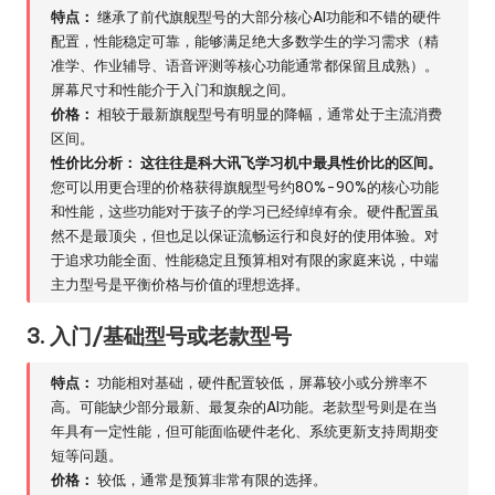
特点：
继承了前代旗舰型号的大部分核心AI功能和不错的硬件
配置，性能稳定可靠，能够满足绝大多数学生的学习需求（精
准学、作业辅导、语音评测等核心功能通常都保留且成熟）。
屏幕尺寸和性能介于入门和旗舰之间。
价格：
相较于最新旗舰型号有明显的降幅，通常处于主流消费
区间。
性价比分析：
这往往是科大讯飞学习机中最具性价比的区间。
您可以用更合理的价格获得旗舰型号约80%-90%的核心功能
和性能，这些功能对于孩子的学习已经绰绰有余。硬件配置虽
然不是最顶尖，但也足以保证流畅运行和良好的使用体验。对
于追求功能全面、性能稳定且预算相对有限的家庭来说，中端
主力型号是平衡价格与价值的理想选择。
3. 入门/基础型号或老款型号
特点：
功能相对基础，硬件配置较低，屏幕较小或分辨率不
高。可能缺少部分最新、最复杂的AI功能。老款型号则是在当
年具有一定性能，但可能面临硬件老化、系统更新支持周期变
短等问题。
价格：
较低，通常是预算非常有限的选择。