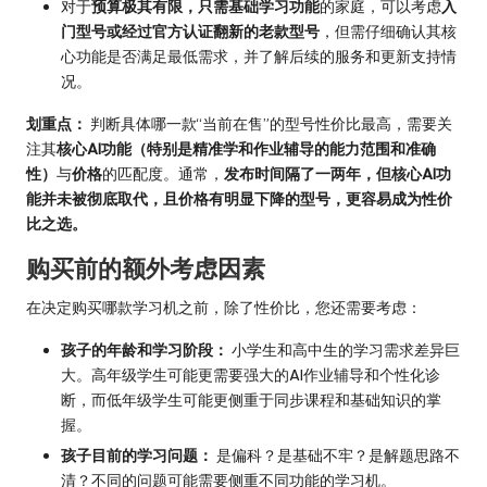
对于
预算极其有限，只需基础学习功能
的家庭，可以考虑
入
门型号或经过官方认证翻新的老款型号
，但需仔细确认其核
心功能是否满足最低需求，并了解后续的服务和更新支持情
况。
划重点：
判断具体哪一款“当前在售”的型号性价比最高，需要关
注其
核心AI功能（特别是精准学和作业辅导的能力范围和准确
性）
与
价格
的匹配度。通常，
发布时间隔了一两年，但核心AI功
能并未被彻底取代，且价格有明显下降的型号，更容易成为性价
比之选。
购买前的额外考虑因素
在决定购买哪款学习机之前，除了性价比，您还需要考虑：
孩子的年龄和学习阶段：
小学生和高中生的学习需求差异巨
大。高年级学生可能更需要强大的AI作业辅导和个性化诊
断，而低年级学生可能更侧重于同步课程和基础知识的掌
握。
孩子目前的学习问题：
是偏科？是基础不牢？是解题思路不
清？不同的问题可能需要侧重不同功能的学习机。