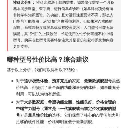
性价比分析：
性价比取决于您的需求。如果仅仅需要一个具备
基本同步课堂、查字典、进行简单AI诊断（如单科弱项分析而
非跨学科知识图谱）的功能，且对运行速度要求不高，那么入
门型号可能够用，从“价格”角度看很划算。但如果对AI功能的
深度、系统流畅度或屏幕体验有较高要求，入门型号可能无法
满足，其“价值”的上限较低，长期使用的性价比可能不如中端
型号。购买老款型号需要特别注意其是否仍能获得系统和内容
更新支持。
哪种型号性价比高？综合建议
基于以上分析，我们可以得出以下结论：
对于
追求极致体验、预算充足
的家庭，
最新款旗舰型号
虽然
价格高，但提供了最全面的功能和最好的体验，如果能充分
利用，可以认为物有所值。
对于
大多数家庭，希望功能全面、性能良好、价格合理
的，
中端主力型号（通常是上一代旗舰或当前定位次旗舰的型
号）
是
最具性价比
的选择。它们保留了核心的AI学习能力和
足够的硬件性能，价格却明显低于最新旗舰。