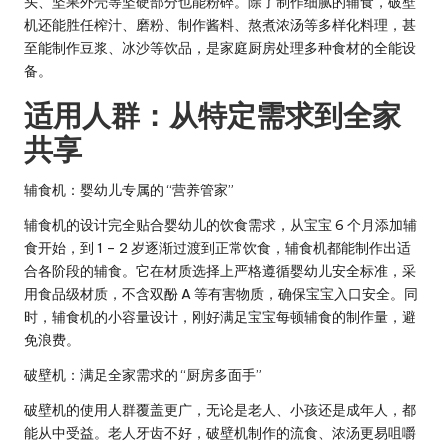
头、坚果外壳等坚硬部分也能粉碎。除了制作细腻的辅食，破壁
机还能胜任
榨汁、磨粉、制作酱料、熬煮浓汤
等多样化料理，甚
至能制作豆浆、冰沙等饮品，是家庭厨房处理多种食材的全能设
备。
适用人群：从特定需求到全家
共享
辅食机：婴幼儿专属的 “营养管家”
辅食机的设计完全贴合婴幼儿的饮食需求，从宝宝 6 个月添加辅
食开始，到 1 – 2 岁逐渐过渡到正常饮食，辅食机都能制作出适
合各阶段的辅食。它在材质选择上严格遵循婴幼儿安全标准，采
用食品级材质，不含双酚 A 等有害物质，确保宝宝入口安全。同
时，辅食机的小容量设计，刚好满足宝宝每顿辅食的制作量，避
免浪费。
破壁机：满足全家需求的 “厨房多面手”
破壁机的使用人群覆盖更广，无论是老人、小孩还是成年人，都
能从中受益。老人牙齿不好，破壁机制作的流食、浓汤更易咀嚼