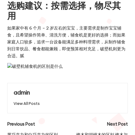
选购建议：按需选择，物尽其
用
如果家中有 6 个月 – 2 岁左右的宝宝，主要需求是制作宝宝辅
食，且希望操作简单、清洗方便，
辅食机
是更好的选择；而如果
家庭人口较多，追求一台设备能满足多种料理需求，从制作辅食
到日常饮品、餐食都能兼顾，即使预算相对充足，
破壁机
则更为
合适。腻
admin
View All Posts
Post
Previous Post
Next Post
黑巧克力和白巧克力的区别
橡木和胡桃木的区别 橡木与