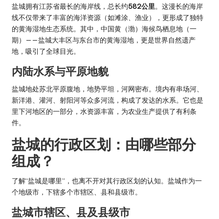
盐城拥有江苏省最长的海岸线，总长约
582公里
。这漫长的海岸
线不仅带来了丰富的海洋资源（如滩涂、渔业），更形成了独特
的黄海湿地生态系统。其中，中国黄（渤）海候鸟栖息地（一
期）——盐城大丰区与东台市的黄海湿地，更是世界自然遗产
地，吸引了全球目光。
内陆水系与平原地貌
盐城地处苏北平原腹地，地势平坦，河网密布。境内有串场河、
新洋港、灌河、射阳河等众多河流，构成了发达的水系。它也是
里下河地区的一部分，水资源丰富，为农业生产提供了有利条
件。
盐城的行政区划：由哪些部分
组成？
了解“盐城是哪里”，也离不开对其行政区划的认知。盐城作为一
个地级市，下辖多个市辖区、县和县级市。
盐城市辖区、县及县级市