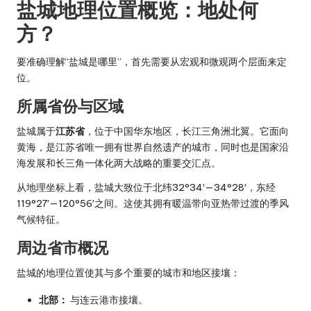
盐城地理位置概览：地处何
方？
要准确理解“盐城是哪里”，首先需要从宏观和微观两个层面来定
位。
所属省份与区域
盐城属于
江苏省
，位于中国华东地区，长江三角洲北翼。它面向
黄海，是江苏省唯一拥有世界自然遗产的城市，同时也是国家沿
海发展和长三角一体化两大战略的重要交汇点。
从地理坐标上看，盐城大致位于北纬32°34′—34°28′，东经
119°27′—120°56′之间。这使其拥有暖温带向亚热带过渡的季风
气候特征。
周边省市概况
盐城的地理位置使其与多个重要的城市和地区接壤：
北部：
与连云港市接壤。