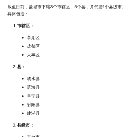
截至目前，盐城市下辖3个市辖区、5个县，并代管1个县级市。
具体包括：
市辖区：
亭湖区
盐都区
大丰区
县：
响水县
滨海县
阜宁县
射阳县
建湖县
县级市：
东台市