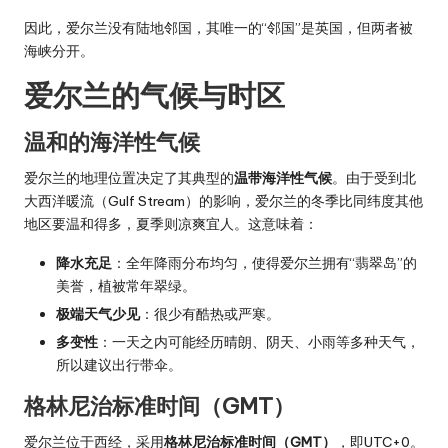
因此，爱尔兰没有陆地邻国，其唯一的“邻国”是英国，但两者被
海峡分开。
爱尔兰的气候与时区
温和的海洋性气候
爱尔兰的地理位置决定了其典型的
温带海洋性气候
。由于受到北
大西洋暖流（Gulf Stream）的影响，爱尔兰的冬季比同纬度其他
地区要温和得多，夏季则凉爽宜人。这意味着：
降水充足
：全年降雨分布均匀，使得爱尔兰拥有“翡翠岛”的
美誉，植被常年翠绿。
极端天气少见
：很少有酷热或严寒。
多变性
：一天之内可能经历晴朗、阴天、小雨等多种天气，
所以建议出行带伞。
格林尼治标准时间（GMT）
爱尔兰位于西经，采用
格林尼治标准时间（GMT）
，即UTC+0。