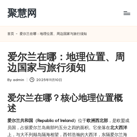
聚慧网
Skip
to
content
首页
-
爱尔兰在哪：地理位置、周边国家与旅行须知
爱尔兰在哪：地理位置、周
边国家与旅行须知
By
admin
2025年11月10日
Posted
by
爱尔兰在哪？核心地理位置概
述
爱尔兰共和国（Republic of Ireland）
位于
欧洲西北部
，是欧盟成
员国，占据爱尔兰岛南部约五分之四的面积。它坐落在
北大西洋
上，与大不列颠岛隔海相望，西邻浩瀚的大西洋，东隔爱尔兰海