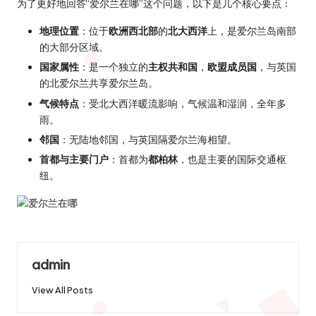
为了更好地回答“爱尔兰在哪”这个问题，以下是几个核心要点：
地理位置
：位于
欧洲西北部
的
北大西洋
上，是爱尔兰岛南部
的大部分区域。
国家属性
：是一个独立的
主权共和国
，
欧盟成员国
，与英国
的北爱尔兰共享爱尔兰岛。
气候特点
：受北大西洋暖流影响，气候温和湿润，全年多
雨。
邻国
：无陆地邻国，与英国隔爱尔兰海相望。
首都与主要门户
：首都为
都柏林
，也是主要的国际交通枢
纽。
admin
View All Posts