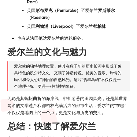
Port）
英国
彭布罗克（Pembroke）
至爱尔兰
罗斯莱尔
（Rosslare）
英国
利物浦（Liverpool）
至爱尔兰
都柏林
也有从法国抵达爱尔兰的渡轮服务。
爱尔兰的文化与魅力
爱尔兰的独特地理位置，使其在数千年的历史长河中形成了独
具特色的凯尔特文化，充满了神话传说、优美的音乐、热情的
民俗和令人心旷神怡的自然风光。这片“翡翠岛屿”不仅仅是一
个地理坐标，更是一种精神的象征。
无论是其蜿蜒曲折的海岸线、郁郁葱葱的田园风光，还是其世界
闻名的文学遗产和都柏林充满活力的都市生活，爱尔兰的“在哪”
不仅仅是地图上的一个点，更是文化与历史的交汇。
总结：快速了解爱尔兰