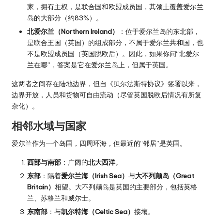
家，拥有主权，是联合国和欧盟成员国，其领土覆盖爱尔兰
岛的大部分（约83%）。
北爱尔兰（Northern Ireland）
：位于爱尔兰岛的东北部，
是联合王国（英国）的组成部分，不属于爱尔兰共和国，也
不是欧盟成员国（英国脱欧后）。因此，如果你问“北爱尔
兰在哪”，答案是它在爱尔兰岛上，但属于英国。
这两者之间存在陆地边界，但自《贝尔法斯特协议》签署以来，
边界开放，人员和货物可自由流动（尽管英国脱欧后情况有所复
杂化）。
相邻水域与国家
爱尔兰作为一个岛国，四周环海，但最近的“邻居”是英国。
西部与南部
：广阔的
北大西洋
。
东部
：隔着
爱尔兰海（Irish Sea）
与
大不列颠岛（Great
Britain）
相望。大不列颠岛是英国的主要部分，包括英格
兰、苏格兰和威尔士。
东南部
：与
凯尔特海（Celtic Sea）
接壤。