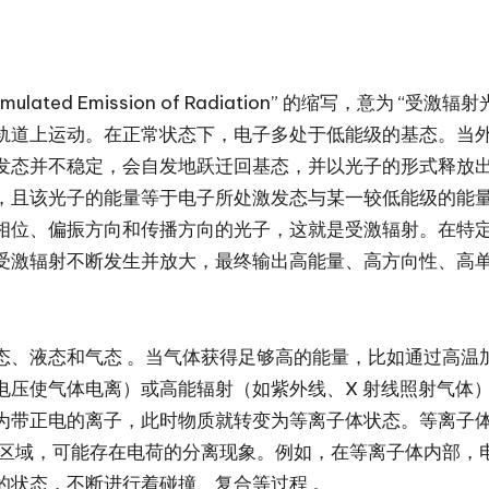
n by Stimulated Emission of Radiation” 的
轨道上运动。在正常状态下，电子多处于低能级的基态。当
发态并不稳定，会自发地跃迁回基态，并以光子的形式释放
，且该光子的能量等于电子所处激发态与某一较低能级的能
相位、偏振方向和传播方向的光子，这就是受激辐射。在特定的
受激辐射不断发生并放大，最终输出高能量、高方向性、高单
态、液态和气态 。当气体获得足够高的能量，比如通过高温
电压使气体电离）或高能辐射（如紫外线、X 射线照射气体
为带正电的离子，此时物质就转变为等离子体状态。等离子
部区域，可能存在电荷的分离现象。例如，在等离子体内部，
的状态，不断进行着碰撞、复合等过程 。