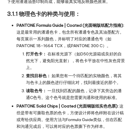
下使用潘通油墨印制而成，能够最真实地反映颜色效果。
3.1.1 物理色卡的种类与使用：
PANTONE Formula Guide | Coated (光面铜版纸配方指南):
这是最常用的潘通色卡，包含所有潘通专色及其油墨配方。
每页展示一系列颜色，并标明了对应的潘通色号（如
PANTONE 18-1664 TCX，或PANTONE 300 C）。
打开色卡：
在标准光源下（如D50光源箱或良好的自
然光下，避免阳光直射），将色卡平放在中性灰色背景
上。
查找目标色：
如果您有一个待匹配的实物颜色，将其
与色卡上的颜色进行仔细比对，找到最接近的那个。
读取色号：
一旦找到匹配的颜色，记录下其旁边的潘
通C色号。这个色号就是您需要沟通和使用的标准。
PANTONE Solid Chips | Coated (光面铜版纸实色色票):
这
些是带有可撕取色票的色卡，方便设计师将色样附在设计稿
或寄给供应商。使用方法与Formula Guide类似，但在匹配
和沟通完成后，可以将对应的色票撕下作为样本。