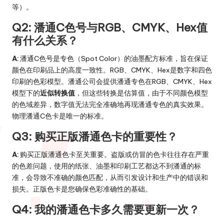
等）。
Q2: 潘通C色号与RGB、CMYK、Hex值
有什么关系？
A:
潘通C色号是专色（Spot Color）的油墨配方标准，旨在保证
颜色在印刷品上的高度一致性。RGB、CMYK、Hex是数字和四色
印刷的色彩模型。潘通公司会提供潘通专色在RGB、CMYK、Hex
模型下的
近似转换值
，但这些转换是估算值，由于不同颜色模型
的色域差异，数字值无法完全准确地再现潘通专色的真实效果。
物理潘通C色卡是唯一的标准。
Q3: 购买正版潘通色卡的重要性？
A:
购买正版潘通色卡至关重要。盗版或仿冒的色卡往往存在严重
的色差问题，使用的纸张、油墨和印刷工艺都达不到潘通的标
准，会导致不准确的颜色匹配，从而引发设计和生产中的错误和
损失。正版色卡是您确保色彩准确性的基础。
Q4: 我的潘通色卡多久需要更新一次？