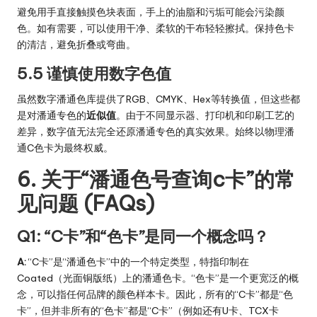
避免用手直接触摸色块表面，手上的油脂和污垢可能会污染颜
色。如有需要，可以使用干净、柔软的干布轻轻擦拭。保持色卡
的清洁，避免折叠或弯曲。
5.5 谨慎使用数字色值
虽然数字潘通色库提供了RGB、CMYK、Hex等转换值，但这些都
是对潘通专色的
近似值
。由于不同显示器、打印机和印刷工艺的
差异，数字值无法完全还原潘通专色的真实效果。始终以物理潘
通C色卡为最终权威。
6. 关于“潘通色号查询c卡”的常
见问题 (FAQs)
Q1: “C卡”和“色卡”是同一个概念吗？
A:
“C卡”是“潘通色卡”中的一个特定类型，特指印制在
Coated（光面铜版纸）上的潘通色卡。“色卡”是一个更宽泛的概
念，可以指任何品牌的颜色样本卡。因此，所有的“C卡”都是“色
卡”，但并非所有的“色卡”都是“C卡”（例如还有U卡、TCX卡