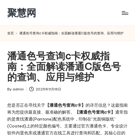
聚慧网
Skip
to
content
首页
-
潘通色号查询c卡权威指南：全面解读潘通C版色号的查询、应用与维护
潘通色号查询c卡权威指
南：全面解读潘通C版色号
的查询、应用与维护
By
admin
2025年11月16日
Posted
by
您是否正在寻找关于
【潘通色号查询c卡】
的详尽信息？这篇指南
将为您提供最直接、最准确的解答。
【潘通色号查询c卡】
通常指
的是查找潘通(Pantone)配色系统中，印制在“光面铜版纸”
(Coated)上的特定颜色编号。主要通过官方潘通色卡、专业设计
软件内置色库或潘通官方在线工具进行查询和匹配。其核心目的