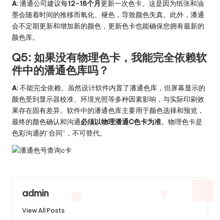
A:
潘通公司建议每
12-18个月
更新一次色卡。这是因为纸张和油
墨会随着时间的推移而氧化、褪色，导致颜色失真。此外，潘通
会不定期更新和增加新的颜色，更新色卡也能确保您拥有最新的
颜色库。
Q5: 如果没有物理色卡，我能完全依赖软
件中的潘通色库吗？
A:
不能完全依赖。虽然设计软件内置了潘通色库，但屏幕显示的
颜色受到显示器校准、环境光照等多种因素影响，与实际印刷效
果存在固有差异。软件中的潘通色库主要用于颜色选择和预览，
最终的颜色确认和沟通
必须以物理潘通C色卡为准
。物理色卡是
色彩沟通的“合同”，不可替代。
admin
View All Posts