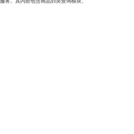
的服务。其内部包含商品归类查询模块。