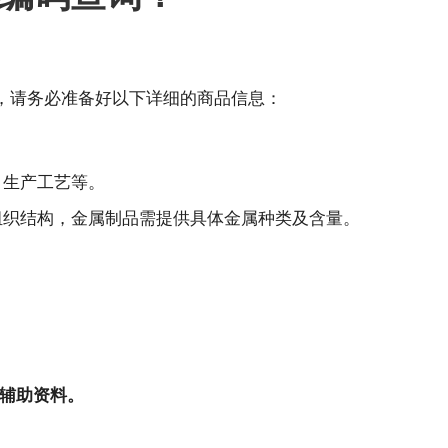
，请务必准备好以下详细的商品信息：
、生产工艺等。
组织结构，金属制品需提供具体金属种类及含量。
辅助资料。