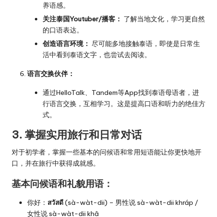
养语感。
关注泰国Youtuber/播客：
了解当地文化，学习更自然
的口语表达。
创造语言环境：
尽可能多地接触泰语，即使是日常生
活中看到泰语文字，也尝试去阅读。
语言交换伙伴：
通过HelloTalk、Tandem等App找到泰语母语者，进
行语言交换，互相学习。这是提高口语和听力的绝佳方
式。
3. 掌握实用旅行和日常对话
对于初学者，掌握一些基本的问候语和常用短语能让你更快地开
口，并在旅行中获得成就感。
基本问候语和礼貌用语：
你好：
สวัสดี
(sà-wàt-dii) – 男性说 sà-wàt-dii khráp /
女性说 sà-wàt-dii khâ