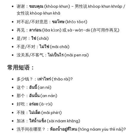
谢谢：
ขอบคุณ
(khòop khun) – 男性说 khòop khun khráp /
女性说 khòop khun khâ
对不起/不好意思：
ขอโทษ
(khɔ̌ɔ tôot)
再见：
ลาก่อน
(lâa kɔ̀ɔn) 或 sà-wàt-dii (亦可用作再见)
是/对：
ใช่
(châi)
不是/不对：
ไม่ใช่
(mâi châi)
没关系/不客气：
ไม่เป็นไร
(mâi pen rai)
常用短语：
多少钱？：
เท่าไหร่
(thâo rài)?
这个：
อันนี้
(an níi)
那个：
อันนั้น
(an nán)
好吃：
อร่อย
(à-rɔ̀i)
不辣：
ไม่เผ็ด
(mâi phèt)
加冰：
ใส่น้ำแข็ง
(sài náam khɛ̌ng)
洗手间在哪里？：
ห้องน้ำอยู่ที่ไหน
(hɔ̂ng náam yùu thîi nǎi)?