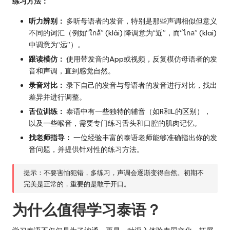
练习方法：
听力辨别：
多听母语者的发音，特别是那些声调相似但意义
不同的词汇（例如“ใกล้” (klâi) 降调意为“近”，而“ไกล” (klai)
中调意为“远”）。
跟读模仿：
使用带发音的App或视频，反复模仿母语者的发
音和声调，直到感觉自然。
录音对比：
录下自己的发音与母语者的发音进行对比，找出
差异并进行调整。
舌位训练：
泰语中有一些独特的辅音（如R和L的区别），
以及一些喉音，需要专门练习舌头和口腔的肌肉记忆。
找老师指导：
一位经验丰富的泰语老师能够准确指出你的发
音问题，并提供针对性的练习方法。
提示：不要害怕犯错，多练习，声调会逐渐变得自然。初期不
完美是正常的，重要的是敢于开口。
为什么值得学习泰语？