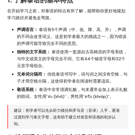
1. 了解泰语的基本特点
在开始学习之前，对泰语的特点有所了解，能帮助你更好地规划
学习路径并避免走弯路。
声调语言：
泰语有5个声调（中、低、降、高、升），声调
的不同会改变词义。这是初学者最大的挑战之一，因为错误
的声调可能导致完全不同的意思。
独特的文字系统：
泰语使用一套源自古高棉语的字母系统，
与中文或英文的字母完全不同。它有44个辅音字母和32个
元音字母组合。
无单词分隔符：
传统泰语书写中，词与词之间没有空格，句
子才用空格分隔，这使得初学者在阅读时需要适应。
敬语系统：
泰语中非常强调礼貌，句末通常会加上表示礼貌
的助词。女性用“ค่ะ (khâ)”，男性用“ครับ (khráp)”。
建议：初学者可以先从听力模仿和罗马音（音译）入手，逐渐
过渡到学习泰文字母，这有助于建立对发音和语感的初步认
知。