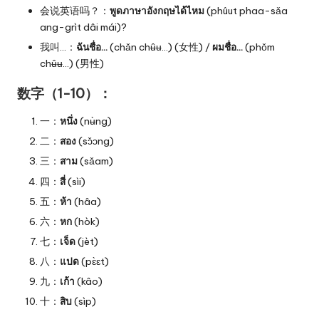
会说英语吗？：
พูดภาษาอังกฤษได้ไหม
(phûut phaa-sǎa
ang-grìt dâi mái)?
我叫…：
ฉันชื่อ…
(chǎn chʉ̂ʉ…) (女性) /
ผมชื่อ…
(phǒm
chʉ̂ʉ…) (男性)
数字（1-10）：
一：
หนึ่ง
(nʉ̀ng)
二：
สอง
(sɔ̌ɔng)
三：
สาม
(sǎam)
四：
สี่
(sìi)
五：
ห้า
(hâa)
六：
หก
(hòk)
七：
เจ็ด
(jèt)
八：
แปด
(pɛ̀ɛt)
九：
เก้า
(kâo)
十：
สิบ
(sìp)