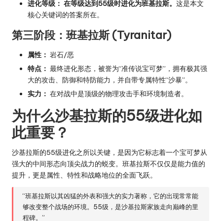
进化等级：
在等级达到55级时进化为班基拉斯。
这是本文
核心关键词的答案所在。
第三阶段：班基拉斯 (Tyranitar)
属性：
岩石/恶
特点：
最终进化形态，被誉为“准传说宝可梦”，拥有极其强
大的攻击、防御和特防能力，并自带专属特性“沙暴”。
实力：
在对战中是顶级的物理攻击手和环境制造者。
为什么沙基拉斯的55级进化如
此重要？
沙基拉斯的55级进化之所以关键，是因为它标志着一个宝可梦从
强大的中间形态向顶尖战力的蜕变。班基拉斯不仅仅是能力值的
提升，更是属性、特性和战略地位的全面飞跃。
“班基拉斯以其凶猛的外表和强大的实力著称，它的出现常常能
够改变整个战场的环境。55级，是沙基拉斯家族走向巅峰的里
程碑。”