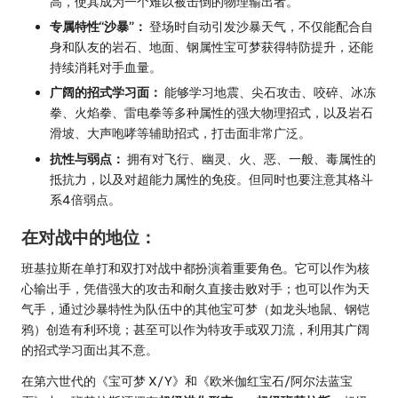
高，使其成为一个难以被击倒的物理输出者。
专属特性“沙暴”：
登场时自动引发沙暴天气，不仅能配合自
身和队友的岩石、地面、钢属性宝可梦获得特防提升，还能
持续消耗对手血量。
广阔的招式学习面：
能够学习地震、尖石攻击、咬碎、冰冻
拳、火焰拳、雷电拳等多种属性的强大物理招式，以及岩石
滑坡、大声咆哮等辅助招式，打击面非常广泛。
抗性与弱点：
拥有对飞行、幽灵、火、恶、一般、毒属性的
抵抗力，以及对超能力属性的免疫。但同时也要注意其格斗
系4倍弱点。
在对战中的地位：
班基拉斯在单打和双打对战中都扮演着重要角色。它可以作为核
心输出手，凭借强大的攻击和耐久直接击败对手；也可以作为天
气手，通过沙暴特性为队伍中的其他宝可梦（如龙头地鼠、钢铠
鸦）创造有利环境；甚至可以作为特攻手或双刀流，利用其广阔
的招式学习面出其不意。
在第六世代的《宝可梦 X/Y》和《欧米伽红宝石/阿尔法蓝宝