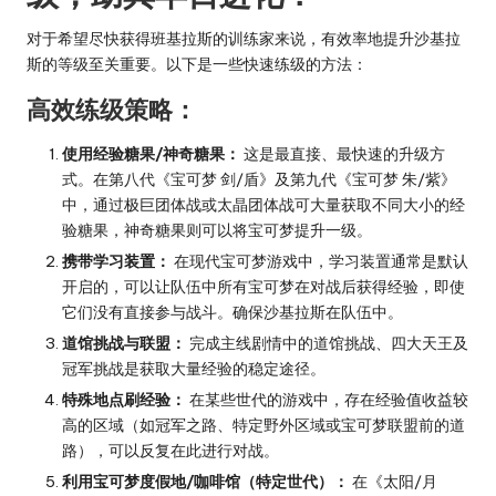
对于希望尽快获得班基拉斯的训练家来说，有效率地提升沙基拉
斯的等级至关重要。以下是一些快速练级的方法：
高效练级策略：
使用经验糖果/神奇糖果：
这是最直接、最快速的升级方
式。在第八代《宝可梦 剑/盾》及第九代《宝可梦 朱/紫》
中，通过极巨团体战或太晶团体战可大量获取不同大小的经
验糖果，神奇糖果则可以将宝可梦提升一级。
携带学习装置：
在现代宝可梦游戏中，学习装置通常是默认
开启的，可以让队伍中所有宝可梦在对战后获得经验，即使
它们没有直接参与战斗。确保沙基拉斯在队伍中。
道馆挑战与联盟：
完成主线剧情中的道馆挑战、四大天王及
冠军挑战是获取大量经验的稳定途径。
特殊地点刷经验：
在某些世代的游戏中，存在经验值收益较
高的区域（如冠军之路、特定野外区域或宝可梦联盟前的道
路），可以反复在此进行对战。
利用宝可梦度假地/咖啡馆（特定世代）：
在《太阳/月