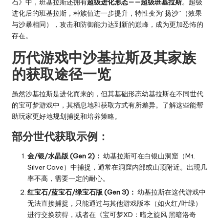
石》中，班基拉斯还拥有
超级进化形态——超级班基拉斯
。超级
进化后的班基拉斯，种族值进一步提升，特性变为“扬沙”（效果
与沙暴相同），攻击和防御能力达到新的巅峰，成为更加恐怖的
存在。
历代游戏中沙基拉斯及其家族
的获取途径一览
虽然沙基拉斯是进化而来的，但其基础形态幼基拉斯在不同世代
的宝可梦游戏中，其栖息地和获取方式有所差异。了解这些能帮
助玩家更好地规划捕捉和培养策略。
部分世代获取示例：
金/银/水晶版 (Gen 2)：
幼基拉斯可在白银山洞窟（Mt.
Silver Cave）中捕捉，通常在洞窟内部或山顶附近。出现几
率不高，需要一定的耐心。
红宝石/蓝宝石/绿宝石版 (Gen 3)：
幼基拉斯在这代游戏中
无法直接捕捉，只能通过与其他游戏版本（如火红/叶绿）
进行交换获得，或者在《宝可梦XD：暗之旋风 黑暗洛奇