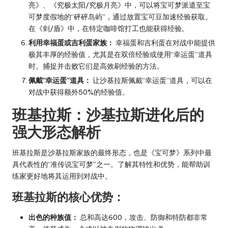
亮》、《究极太阳/究极月亮》中，可以将宝可梦派遣至宝
可梦度假地的“砰砰岛屿”，通过放置宝可豆加速经验获取。
在《剑/盾》中，在特定咖啡馆打工也能获得经验。
利用幸福蛋或吉利蛋家族：
幸福蛋和吉利蛋在对战中能提供
极其丰厚的经验值，尤其是在双倍经验或使用“幸运蛋”道具
时。捕捉并击败它们是高效刷经验的方法。
佩戴“幸运蛋”道具：
让沙基拉斯佩戴“幸运蛋”道具，可以在
对战中获得额外50%的经验值。
班基拉斯：沙基拉斯进化后的
强大形态解析
班基拉斯是沙基拉斯家族的最终形态，也是《宝可梦》系列中最
具代表性的“准传说宝可梦”之一。了解其特性和优势，能帮助训
练家更好地将其运用到对战中。
班基拉斯的核心优势：
出色的种族值：
总和高达600，攻击、防御和特防都非常