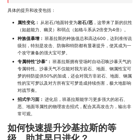
具体的提升和改变包括：
属性变化：
从岩石/地面转变为
岩石/恶
，这带来了新的抗性
（如超能力、幽灵）和弱点（如格斗系从2倍变为4倍）。
种族值暴增：
班基拉斯的种族值总和高达600，达到准传说
级别，特别是攻击、防御和特防都有显著提升，使其成为一
个攻守兼备的强大宝可梦。
专属特性“沙暴”：
班基拉斯拥有登场时自动召唤沙暴天气的
专属特性。沙暴天气不仅能对我方岩石、地面、钢属性宝可
梦的特防提供50%的加成，还会对我方非岩石、地面、钢属
性的宝可梦以及对方所有宝可梦造成持续伤害，极大地影响
对战节奏。
招式学习面：
进化后，班基拉斯能学习更多强大的岩石、
恶、地面等属性的物理攻击招式，配合其高攻击力，输出非
常可观。
如何快速提升沙基拉斯的等
级，助其早日进化？