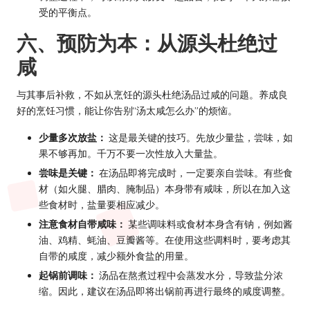
受的平衡点。
六、预防为本：从源头杜绝过
咸
与其事后补救，不如从烹饪的源头杜绝汤品过咸的问题。养成良
好的烹饪习惯，能让你告别“汤太咸怎么办”的烦恼。
少量多次放盐：
这是最关键的技巧。先放少量盐，尝味，如
果不够再加。千万不要一次性放入大量盐。
尝味是关键：
在汤品即将完成时，一定要亲自尝味。有些食
材（如火腿、腊肉、腌制品）本身带有咸味，所以在加入这
些食材时，盐量要相应减少。
注意食材自带咸味：
某些调味料或食材本身含有钠，例如酱
油、鸡精、蚝油、豆瓣酱等。在使用这些调料时，要考虑其
自带的咸度，减少额外食盐的用量。
起锅前调味：
汤品在熬煮过程中会蒸发水分，导致盐分浓
缩。因此，建议在汤品即将出锅前再进行最终的咸度调整。