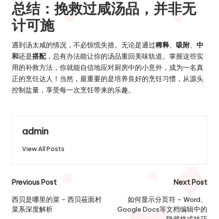
总结：挽救过咸汤品，并非无
计可施
遇到汤太咸的情况，不必惊慌失措。无论是通过
稀释
、
吸附
、
中
和
还是
搭配
，总有办法能让你的汤品重回美味轨道。掌握这些实
用的补救方法，你就能自信地应对厨房中的小意外，成为一名真
正的烹饪达人！当然，最重要的是培养良好的烹饪习惯，从源头
控制盐量，享受每一次烹饪带来的乐趣。
admin
View All Posts
Post
Previous Post
Next Post
navigation
西贝是哪里的菜 – 西贝莜面村
如何显示分页符 – Word、
菜系深度解析
Google Docs等文档编辑中的
隐藏格式技巧