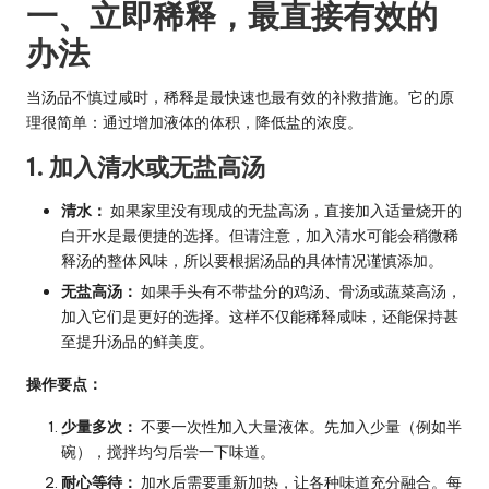
一、立即稀释，最直接有效的
办法
当汤品不慎过咸时，稀释是最快速也最有效的补救措施。它的原
理很简单：通过增加液体的体积，降低盐的浓度。
1. 加入清水或无盐高汤
清水：
如果家里没有现成的无盐高汤，直接加入适量烧开的
白开水是最便捷的选择。但请注意，加入清水可能会稍微稀
释汤的整体风味，所以要根据汤品的具体情况谨慎添加。
无盐高汤：
如果手头有不带盐分的鸡汤、骨汤或蔬菜高汤，
加入它们是更好的选择。这样不仅能稀释咸味，还能保持甚
至提升汤品的鲜美度。
操作要点：
少量多次：
不要一次性加入大量液体。先加入少量（例如半
碗），搅拌均匀后尝一下味道。
耐心等待：
加水后需要重新加热，让各种味道充分融合。每