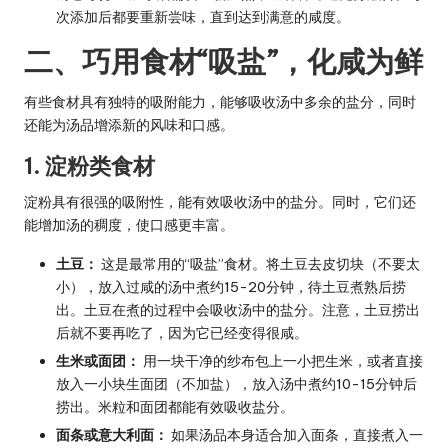
次添加后都要重新尝味，直到达到满意的咸度。
二、巧用食材“吸盐”，化咸为鲜
有些食材具有独特的吸附能力，能够吸收汤中多余的盐分，同时
还能为汤品增添新的风味和口感。
1. 淀粉类食材
淀粉具有很强的吸附性，能有效吸收汤中的盐分。同时，它们还
能增加汤的稠度，使口感更丰富。
土豆：
这是最常用的“吸盐”食材。将土豆去皮切块（不要太
小），放入过咸的汤中煮约15-20分钟，待土豆煮熟后捞
出。土豆在煮的过程中会吸收汤中的盐分。注意，土豆捞出
后就不要再吃了，因为它已经变得很咸。
生米或面团：
用一块干净的纱布包上一小把生米，或者直接
放入一小块生面团（不加盐），放入汤中煮约10-15分钟后
捞出。米粒和面团都能有效吸收盐分。
面条或意大利面：
如果汤品本身适合加入面条，直接煮入一