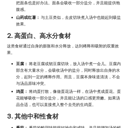
把面条也是好办法。面条会吸收一部分盐分，并且能提供饱
腹感。
山药或红薯：
与土豆类似，去皮切块煮入汤中也能起到吸盐
效果。
2. 高蛋白、高水分食材
这类食材通过自身的膨胀和水分释放，达到稀释和吸附的双重效
果。
豆腐：
将老豆腐或韧豆腐切块，放入汤中煮一会儿。豆腐内
部含有大量水分，会吸收汤中的盐分，同时释放出自身的水
分，起到一定的稀释作用。而且，豆腐本身味道清淡，不会
与汤品原味冲突。
鸡蛋：
将鸡蛋打散，像做蛋花汤一样，在汤中煮成蛋花。蛋
花能够吸收一部分盐分，并且能让汤的口感更滑嫩。如果汤
品合适，也可以直接煮入整个去壳的生鸡蛋。
3. 其他中和性食材
番茄：
番茄的酸甜味能很好地中和咸味，并且能增加汤的鲜