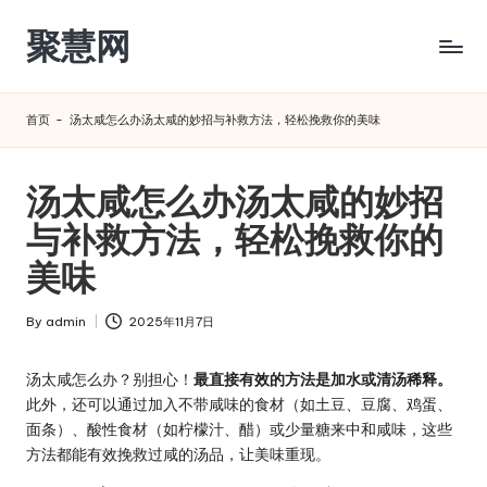
聚慧网
Skip
to
content
首页
-
汤太咸怎么办汤太咸的妙招与补救方法，轻松挽救你的美味
汤太咸怎么办汤太咸的妙招
与补救方法，轻松挽救你的
美味
By
admin
2025年11月7日
Posted
by
汤太咸怎么办？别担心！
最直接有效的方法是加水或清汤稀释。
此外，还可以通过加入不带咸味的食材（如土豆、豆腐、鸡蛋、
面条）、酸性食材（如柠檬汁、醋）或少量糖来中和咸味，这些
方法都能有效挽救过咸的汤品，让美味重现。