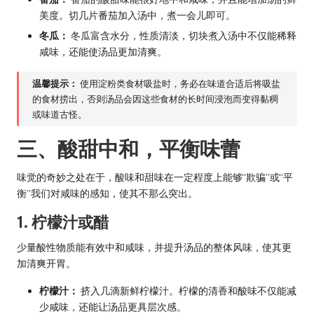
美度。切几片番茄加入汤中，煮一会儿即可。
冬瓜：
冬瓜富含水分，性质清淡，切块煮入汤中不仅能稀释
咸味，还能使汤品更加清爽。
温馨提示：
使用淀粉类食材吸盐时，务必在味道合适后将吸盐
的食材捞出，否则汤品会因这些食材的长时间浸泡而变得黏稠
或味道古怪。
三、酸甜中和，平衡味蕾
味觉的奇妙之处在于，酸味和甜味在一定程度上能够“欺骗”或“平
衡”我们对咸味的感知，使其不那么突出。
1. 柠檬汁或醋
少量酸性物质能有效中和咸味，并提升汤品的整体风味，使其更
加清爽开胃。
柠檬汁：
挤入几滴新鲜柠檬汁。柠檬的清香和酸味不仅能减
少咸味，还能让汤品更具层次感。