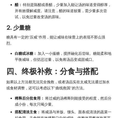
醋：
特别是陈醋或香醋，少量加入能让汤的味道变得醇厚，
并有效缓解咸度。请注意，醋的味道较重，需少量多次尝
试，以免过量改变汤的原味。
2. 少量糖
糖具有一定的“压咸”作用，能让咸味在味蕾上的表现不那么强
烈。
白糖或冰糖：
加入一小撮糖，搅拌融化后尝味。糖能柔和地
平衡咸味，但切忌过量，以免将汤品变成甜咸口。
四、终极补救：分食与搭配
如果以上方法都无法完全挽救，或者汤品实在太咸无法通过加水
或食材调整，还可以考虑以下“曲线救国”的方法。
稀释后分批食用：
将过咸的汤稀释到能接受的程度，然后分
成小份，每次只喝少量。
搭配清淡主食：
将咸汤与米饭、馒头、面条或清淡的蔬菜一
起食用。主食能有效稀释口中的咸味，使整体用餐体验更平