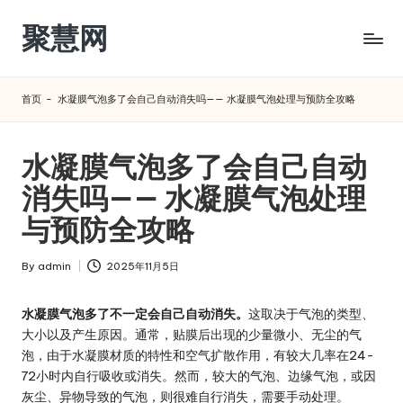
聚慧网
Skip
to
content
首页
-
水凝膜气泡多了会自己自动消失吗—— 水凝膜气泡处理与预防全攻略
水凝膜气泡多了会自己自动
消失吗—— 水凝膜气泡处理
与预防全攻略
By
admin
2025年11月5日
Posted
by
水凝膜气泡多了不一定会自己自动消失。
这取决于气泡的类型、
大小以及产生原因。通常，贴膜后出现的
少量微小、无尘
的气
泡，由于水凝膜材质的特性和空气扩散作用，
有较大几率在24-
72小时内自行吸收或消失
。然而，
较大的气泡、边缘气泡，或因
灰尘、异物导致的气泡，则很难自行消失
，需要手动处理。