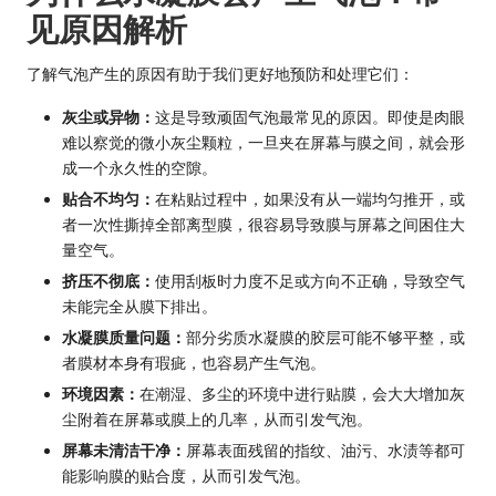
见原因解析
了解气泡产生的原因有助于我们更好地预防和处理它们：
灰尘或异物：
这是导致顽固气泡最常见的原因。即使是肉眼
难以察觉的微小灰尘颗粒，一旦夹在屏幕与膜之间，就会形
成一个永久性的空隙。
贴合不均匀：
在粘贴过程中，如果没有从一端均匀推开，或
者一次性撕掉全部离型膜，很容易导致膜与屏幕之间困住大
量空气。
挤压不彻底：
使用刮板时力度不足或方向不正确，导致空气
未能完全从膜下排出。
水凝膜质量问题：
部分劣质水凝膜的胶层可能不够平整，或
者膜材本身有瑕疵，也容易产生气泡。
环境因素：
在潮湿、多尘的环境中进行贴膜，会大大增加灰
尘附着在屏幕或膜上的几率，从而引发气泡。
屏幕未清洁干净：
屏幕表面残留的指纹、油污、水渍等都可
能影响膜的贴合度，从而引发气泡。