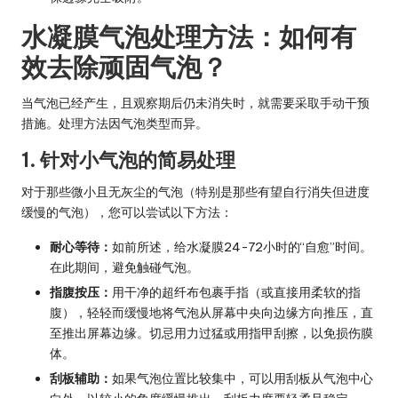
水凝膜气泡处理方法：如何有
效去除顽固气泡？
当气泡已经产生，且观察期后仍未消失时，就需要采取手动干预
措施。处理方法因气泡类型而异。
1. 针对小气泡的简易处理
对于那些微小且无灰尘的气泡（特别是那些有望自行消失但进度
缓慢的气泡），您可以尝试以下方法：
耐心等待：
如前所述，给水凝膜24-72小时的“自愈”时间。
在此期间，避免触碰气泡。
指腹按压：
用干净的超纤布包裹手指（或直接用柔软的指
腹），轻轻而缓慢地将气泡从屏幕中央向边缘方向推压，直
至推出屏幕边缘。切忌用力过猛或用指甲刮擦，以免损伤膜
体。
刮板辅助：
如果气泡位置比较集中，可以用刮板从气泡中心