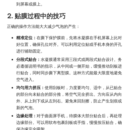
到屏幕或膜上。
2. 贴膜过程中的技巧
正确的操作方法能大大减少气泡的产生：
精准定位：
在撕下保护膜前，先将水凝膜在手机屏幕上比对
好位置，确保孔位对齐。可以利用定位贴或手机本身的开孔
进行辅助固定。
分段式贴合：
水凝膜通常采用三段式或两段式贴合设计。务
必遵循说明书的指示，从中间或一侧开始，缓慢推动刮板进
行贴合，同时同步撕下离型膜。这种方式能最大限度地避免
空气进入。
均匀用力挤压：
使用刮板时，力度要均匀、适中，从已贴合
的部分向未贴合的部分推，将空气完全挤出。方向应从内向
外、从上到下或从左到右。避免来回刮擦，防止产生划痕或
新的气泡。
边缘处理：
对于曲面屏手机，待膜体大部分贴合后，再处理
边缘部分。可以用软布包裹刮板或手指，慢慢按压贴合，确
保边缘完全吸附。