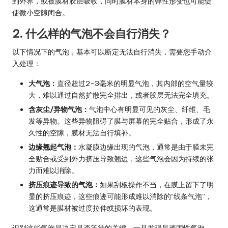
到外界，或被膜材胶层吸收，同时膜材本身的弹性形变也可能促
使微小空隙闭合。
2. 什么样的气泡不会自行消失？
以下情况下的气泡，基本可以断定无法自行消失，需要您手动介
入处理：
大气泡：
直径超过2-3毫米的明显气泡，其内部的空气量较
大，难以通过自然扩散完全排出，或者胶层无法完全填充。
含灰尘/异物气泡：
气泡中心有明显可见的灰尘、纤维、毛
发等异物。这些异物阻碍了膜与屏幕的完全贴合，形成了永
久性的空隙，膜材无法自行填补。
边缘翘起气泡：
水凝膜边缘出现的气泡，通常是由于膜未完
全贴合或受到外力挤压导致翘边，这些气泡会因为持续的张
力而难以消除。
挤压痕迹导致的气泡：
如果刮板操作不当，在膜上留下了明
显的挤压痕迹，这些痕迹可能形成难以消除的“线条气泡”，
这通常是膜材被过度拉伸或损坏的表现。