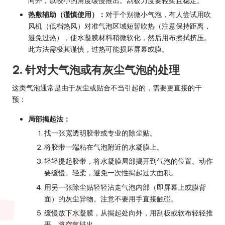
向外，以较小的角度缓慢推出。刮板力度要轻柔且稳定。
热敷辅助（谨慎使用）：
对于个别微小气泡，有人尝试用吹
风机（低档热风）对准气泡区域短暂吹热（注意保持距离，
避免过热），使水凝膜材料稍微软化，然后用布擦拭挤压。
此方法需
极其谨慎
，过热可能损坏屏幕或膜。
2. 针对大气泡或有灰尘气泡的处理
这类气泡通常是由于灰尘或贴合不当引起的，需要更直接的干
预：
局部揭起法：
找一张宽透明胶带或专业的除尘贴。
将胶带一端粘在气泡附近的水凝膜上。
轻轻提起胶带，将水凝膜局部揭开到气泡的位置。动作
要缓慢、轻柔，避免一次性揭起过大面积。
用另一张除尘贴轻轻沾走气泡内部（即屏幕上或膜背
面）的灰尘异物。注意不要用手直接触碰。
缓慢放下水凝膜，从揭起处向外，用刮板或软布轻轻推
平，将空气排出。