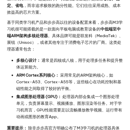
定、省电
，而非追求极致的跑分性能。它们往往采用成熟、成本
效益高的芯片方案。
基于同类学习机产品和步步高以往的设备配置来看，步步高M3学
习机很可能搭载的是一款面向平板电脑或教育设备的
中低端至中
端ARM架构多核处理器
。具体品牌可能是联发科（MediaTek）、
展锐（Unisoc），或者其他专注于消费电子芯片的厂商。这类处
理器通常包含：
多核心设计：
通常是四核或八核，用于处理多任务和提升整
体运算能力。
ARM Cortex系列核心：
采用常见的ARM架构核心，如
Cortex-A53、Cortex-A55等，这些核心在功耗控制和基
础性能之间取得了较好的平衡。
集成图形处理器 (GPU)：
处理器内部会集成一个图形处理
单元，负责屏幕显示、视频播放、图形渲染等任务。对于学
习机而言，GPU性能需要足以流畅播放教学视频、运行带有
动画或图形的教育App。
重要提示：
除非步步高官方明确公布了M3学习机的处理器具体