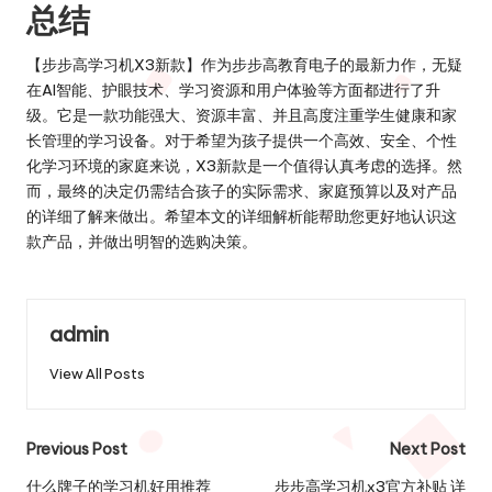
总结
【步步高学习机X3新款】作为步步高教育电子的最新力作，无疑
在AI智能、护眼技术、学习资源和用户体验等方面都进行了升
级。它是一款功能强大、资源丰富、并且高度注重学生健康和家
长管理的学习设备。对于希望为孩子提供一个高效、安全、个性
化学习环境的家庭来说，X3新款是一个值得认真考虑的选择。然
而，最终的决定仍需结合孩子的实际需求、家庭预算以及对产品
的详细了解来做出。希望本文的详细解析能帮助您更好地认识这
款产品，并做出明智的选购决策。
admin
View All Posts
Post
Previous Post
Next Post
navigation
什么牌子的学习机好用推荐
步步高学习机x3官方补贴 详