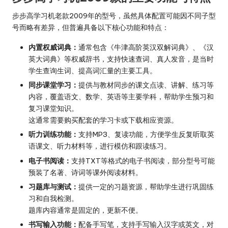
步步高学习机老款2009年的型号，虽然具体配置可能因不同子型
号而略有差异，但普遍具备以下核心功能和特点：
内置权威词典：
通常包含《牛津高阶英汉双解词典》、《汉
英大词典》等权威辞书，支持快速查词、真人发音，是当时
学生查询生词、提高词汇量的主要工具。
同步课堂学习：
提供与教材同步的课文点读、讲解、练习等
内容，覆盖语文、数学、英语等主要学科，帮助学生预习和
复习课堂知识。
这通常需要购买配套的学习卡或下载相应资源。
听力训练功能：
支持MP3、复读功能，方便学生反复听取英
语课文、听力材料等，进行模仿和跟读练习。
电子书阅读：
支持TXT等格式的电子书阅读，部分型号可能
预装了名著、诗词等课外阅读材料。
习题库与测试：
提供一定的习题资源，帮助学生进行巩固练
习和自我检测。
题库内容通常是固定的，更新不便。
书写输入功能：
配备手写笔，支持手写输入汉字或英文，对