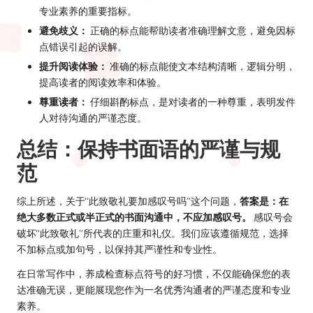
专业素养的重要指标。
避免歧义：
正确的标点能帮助读者准确理解文意，避免因标
点错误引起的误解。
提升阅读体验：
准确的标点能使文本结构清晰，逻辑分明，
提高读者的阅读效率和体验。
尊重读者：
仔细斟酌标点，是对读者的一种尊重，表明发件
人对待沟通的严谨态度。
总结：保持书面语的严谨与规
范
综上所述，关于“此致敬礼要加感叹号吗”这个问题，
答案是：在
绝大多数正式或半正式的书面沟通中，不应加感叹号。
感叹号会
破坏“此致敬礼”所代表的庄重和礼仪。我们应该遵循规范，选择
不加标点或加句号，以保持其严谨性和专业性。
在日常写作中，养成检查标点符号的好习惯，不仅能确保您的表
达准确无误，更能展现您作为一名优秀沟通者的严谨态度和专业
素养。