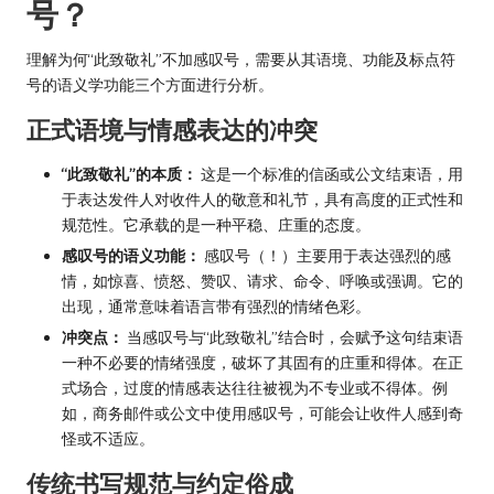
号？
理解为何“此致敬礼”不加感叹号，需要从其语境、功能及标点符
号的语义学功能三个方面进行分析。
正式语境与情感表达的冲突
“此致敬礼”的本质：
这是一个标准的信函或公文结束语，用
于表达发件人对收件人的敬意和礼节，具有高度的正式性和
规范性。它承载的是一种平稳、庄重的态度。
感叹号的语义功能：
感叹号（！）主要用于表达强烈的感
情，如惊喜、愤怒、赞叹、请求、命令、呼唤或强调。它的
出现，通常意味着语言带有强烈的情绪色彩。
冲突点：
当感叹号与“此致敬礼”结合时，会赋予这句结束语
一种不必要的情绪强度，破坏了其固有的庄重和得体。在正
式场合，过度的情感表达往往被视为不专业或不得体。例
如，商务邮件或公文中使用感叹号，可能会让收件人感到奇
怪或不适应。
传统书写规范与约定俗成