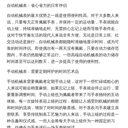
自动机械表：省心省力的日常伴侣
自动机械表的最大优势之一就是使用便利性高。对于大多数人来
说，只要每天正常佩戴手表，并保持一定的运动量，手表就能自
动上链，持续准确地走时。无需担心忘记上链而导致手表停走，
这对于快节奏生活的现代人来说非常方便。无论是日常上班、社
交活动还是旅行，自动机械表都能随时准确地显示时间，成为可
靠的时间伴侣。即使偶尔有一两天没有佩戴，只要在动力储存范
围内，手表仍然能够正常运行。一些高端自动机械表的动力储存
时间甚至可以达到数天，进一步提高了使用的便利性。
手动机械表：需要定期呵护的时间艺术品
手动机械表需要佩戴者定期手动上链，这对于一些忙碌或粗心的
人来说可能会稍显麻烦。如果忘记上链，手表就会停止运行，需
要重新调整时间。手动上链也为佩戴者带来了与手表独特的互动
体验。每一次旋转表冠上链的过程，都能让人感受到机械的精密
和时间的流淌，增加了对时间的敬畏感。对于喜欢与手表建立亲
密联系、享受传统制表工艺魅力的人来说，手动上链的过程是一
种乐趣和仪式感。一些人会将每天手动上链作为一种固定的习
惯，仿佛在与手表进行一场无声的对话。