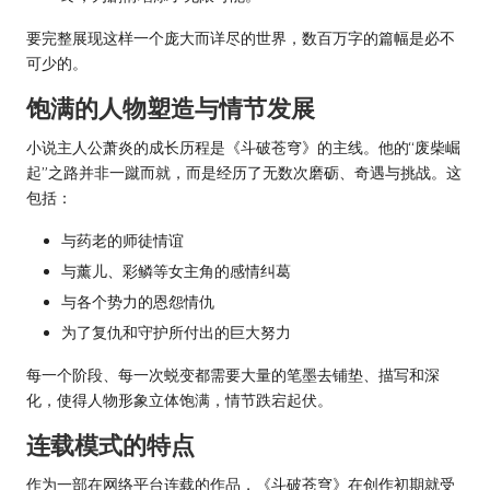
要完整展现这样一个庞大而详尽的世界，数百万字的篇幅是必不
可少的。
饱满的人物塑造与情节发展
小说主人公萧炎的成长历程是《斗破苍穹》的主线。他的“废柴崛
起”之路并非一蹴而就，而是经历了无数次磨砺、奇遇与挑战。这
包括：
与药老的师徒情谊
与薰儿、彩鳞等女主角的感情纠葛
与各个势力的恩怨情仇
为了复仇和守护所付出的巨大努力
每一个阶段、每一次蜕变都需要大量的笔墨去铺垫、描写和深
化，使得人物形象立体饱满，情节跌宕起伏。
连载模式的特点
作为一部在网络平台连载的作品，《斗破苍穹》在创作初期就受