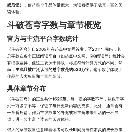
或后记）
，使得整个作品体量庞大，为读者提供了极其丰富的阅
读体验。
斗破苍穹字数与章节概览
官方与主流平台字数统计
《斗破苍穹》自2009年在起点中文网首发，至2011年完结，其
总字数在各个正版阅读平台（如起点中文网、QQ阅读等）统计会
有细微差异，但这主要源于排版、标点符号计算方式的不同。然
而，
主流且被广泛认可的总字数是约530万字。
这个数字体现了
作品的宏大叙事和丰富的细节。
具体章节分布
《斗破苍穹》的正文共计
1626章
。每一章的字数不等，从数千字
到一万多字不等，保证了每日更新内容的充实。此外，通常会有
一章番外篇，作为主线故事的补充或对主角未来生活的一种展
望，进一步丰富了读者的阅读体验。
强大的章节数量也意味着读者可以长时间沉浸在萧炎的成长故事