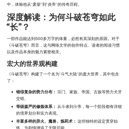
中，体验他从“废柴”到“炎帝”的传奇历程。
深度解读：为何斗破苍穹如此
“长”？
一部作品能达到500多万字的体量，必然有其深刻的原因。对于
《斗破苍穹》而言，这与网络文学的创作特点、读者的阅读习惯
以及作品本身的魅力紧密相关。
宏大的世界观构建
《斗破苍穹》构建了一个名为“斗气大陆”的庞大世界，其中包含
了：
错综复杂的势力分布：
宗门、家族、帝国、古族等势力犬牙
交错。
等级森严的修炼体系：
从斗者到斗帝，每一个阶段都有详细
的境界划分和实力表现。
丰富多样的异火、魔兽、炼药术：
这些独特的设定贯穿始
终，为剧情增添了无限可能。