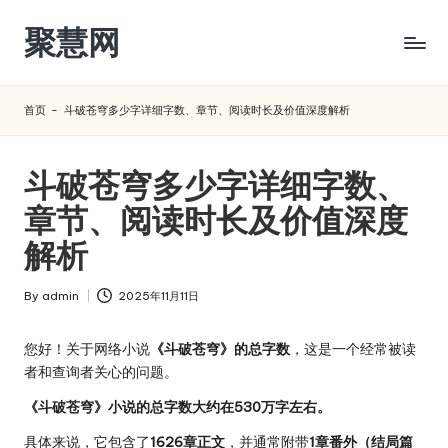
聚慧网
Skip
to
content
首页
-
斗破苍穹多少字详细字数、章节、阅读时长及价值深度解析
斗破苍穹多少字详细字数、
章节、阅读时长及价值深度
解析
By
admin
2025年11月11日
Posted
by
您好！关于网络小说
《斗破苍穹》的总字数
，这是一个经常被读
者和查询者关心的问题。
《斗破苍穹》小说的总字数大约在530万字左右。
具体来说，它包含了
1626章正文
，并通常附带
1章番外（结局篇