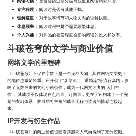
阅读习惯：
是否会跳过部分描写或重复阅读精彩片段。
专注程度：
阅读时是否有其他干扰。
理解速度：
对于故事情节和人物关系的理解快慢。
休息频率：
阅读过程中是否需要频繁休息。
个人兴趣：
对作品的喜爱程度会影响阅读的投入和效率。
斗破苍穹的文学与商业价值
网络文学的里程碑
《斗破苍穹》不仅在字数上是一个庞然大物，其在网络文学史上
的地位也举足轻重。它开创了“废柴流”、“退婚流”等流行套路，影
响了无数后来的玄幻小说创作，成为一代网文读者的“入门神
作”。其成功不仅体现在点击量、订阅量，更在于它构建了一个完
整的玄幻体系，并成功将主角的成长历程与读者的情感连接起
来。
IP开发与衍生作品
《斗破苍穹》的商业价值也随着其超高人气而得到了充分挖掘。