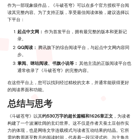
作为一部现象级作品，《斗破苍穹》可以在多个官方授权平台阅
读其完整内容。为了支持正版，享受最佳阅读体验，建议选择以
下平台：
起点中文网：
作为首发平台，拥有最完整的版本和更新记
录。
QQ阅读：
腾讯旗下的综合阅读平台，与起点中文网内容同
步。
掌阅、咪咕阅读、书旗小说等：
其他主流的正版阅读平台也
通常收录了《斗破苍穹》的完整内容。
在这些平台上，您可以找到经过精校的文本，并通常能获得更好
的阅读界面和功能。
总结与思考
《斗破苍穹》以其
约530万字的超长篇幅和1626章正文
，为读者
构建了一个波澜壮阔的玄幻世界。这不仅是作者天蚕土豆创作实
力的体现，也是网络文学连载模式与读者互动结果的结晶。它所
需的数周甚至数月的阅读时间，代表着一段沉浸式的、与主角共