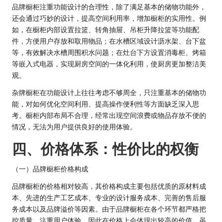
品牌橱柜注重功能设计的合理性，除了满足基本的储物功能外，
还会通过巧妙的设计，提高空间利用率，增加橱柜的实用性。例
如，在橱柜内部设置拉篮、转角抽屉、吊柜升降拉篮等功能配
件，方便用户存放和取用物品；在水槽区域设计沥水架、台下盆
等，有效解决水槽周围积水问题；在灶台下方设置消毒柜、烤箱
等嵌入式电器，实现厨房空间的一体化利用，使厨房更加整洁美
观。
杂牌橱柜在功能设计上往往考虑不够周全，只注重基本的储物功
能，对如何优化空间利用、提高操作便利性等方面缺乏深入思
考。橱柜内部布局不合理，经常出现空间浪费或物品存放不便的
情况，无法为用户提供良好的使用体验。
四、价格体系：性价比的权衡
（一）品牌橱柜价格构成
品牌橱柜的价格相对较高，其价格构成主要包括优质的原材料成
本、先进的生产工艺成本、专业的设计服务成本、完善的售后服
务成本以及品牌溢价等因素。由于品牌橱柜在各个环节都严格把
控质量，注重用户体验，因此在价格上会体现出较高的价值。虽