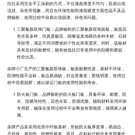
往往采用完全手工涂刷的方式，不仅漆面厚度不均匀，容易出现
流挂、杂色等现象，而且在环保性能和漆面硬度方面也远不及品
牌橱柜，使用过程中容易出现脱漆、掉色等问题。
三聚氰胺双饰门板
：品牌橱柜的三聚氰胺双饰面板，板面花
色丰富多样，仿真度极高，能够逼真地模仿各种木材、石材
等纹理，满足不同消费者的个性化审美需求。同时，该板材
具有良好的耐磨性，能有效抵抗日常使用中的刮擦和磨损，
性价比高。
杂牌小厂生产的三聚氰胺双饰板，板面耐磨性差，基材不环保，
防潮性能不达标，板边易崩缺，封边质量差，胶线明显，使用过
程中容易脱胶，难以保证门板的使用性能和寿命。
防火板门板
：品牌橱柜的防火板门板，具备环保、耐磨、防
水、阻燃等特性，花色丰富，质感优雅。辅助材料采用环保
专用胶，确保在使用过程中不会释放有害物质，保障家人健
康。
杂牌产品多采用劣质中纤板基材，所贴防火板厚度薄，易崩边，
不环保，易划伤，阻燃性能差。而且，在粘贴过程中多使用廉价