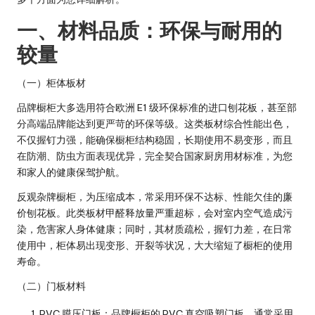
一、材料品质：环保与耐用的
较量
（一）柜体板材
品牌橱柜大多选用符合欧洲 E1 级环保标准的进口刨花板，甚至部
分高端品牌能达到更严苛的环保等级。这类板材综合性能出色，
不仅握钉力强，能确保橱柜结构稳固，长期使用不易变形，而且
在防潮、防虫方面表现优异，完全契合国家厨房用材标准，为您
和家人的健康保驾护航。
反观杂牌橱柜，为压缩成本，常采用环保不达标、性能欠佳的廉
价刨花板。此类板材甲醛释放量严重超标，会对室内空气造成污
染，危害家人身体健康；同时，其材质疏松，握钉力差，在日常
使用中，柜体易出现变形、开裂等状况，大大缩短了橱柜的使用
寿命。
（二）门板材料
PVC 膜压门板
：品牌橱柜的 PVC 真空吸塑门板，通常采用