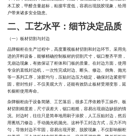
木工胶，甲醛含量超标，粘接牢度低，容易出现脱胶现象，给用
户带来诸多安全隐患。
二、工艺水平：细节决定品质
（一）板材切割与封边
品牌橱柜在生产过程中，高度重视板材切割和封边环节。采用先
进的开料设备，能够精确控制板材的切割尺寸，锯口整齐平滑，
无崩边现象，有效保证了柜体和门板的质量。在封边方面，使用
专业的直线封边机，一次性完成封边、断头、修边、倒角、抛光
等一系列工序，涂胶均匀，压贴封边压力稳定，确保封边紧密牢
固，密封性好，不仅美观大方，还能有效防止板材受潮变形，延
长橱柜使用寿命。
杂牌橱柜由于设备简陋、工艺落后，很多工序依赖手工操作。板
材切割精度差，尺寸误差大，锯口粗糙，容易出现崩边缺损的情
况。封边时，往往只是简单地用刷子涂胶，人工压贴封边，然后
用蓖纸刀修边，手动抛光机抛光。这种手工封边方式，压力不均
匀，导致封边不牢固，容易出现开胶、脱胶现象，不仅影响橱柜