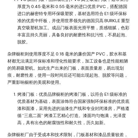
厚度为 0.45 毫米和 0.55 毫米的进口优质 PVC，搭配德国
进口的赫密特专用环保吸塑胶，基材选用符合 E1 级环保标
准的优质中纤板，并使用世界领先的德国贝高 BURKLE 重型
真空吸塑机加工。成品门板表面光滑平整，质感细腻，色彩
丰富且持久亮丽，具备良好的耐磨性和抗污性，不易起泡、
脱胶。
杂牌橱柜则使用厚度不足 0.18 毫米的廉价国产 PVC，胶水和基
材都无法满足环保标准和理化性能要求，加工设备也是性能粗陋
的简易吸塑机。如此生产出来的门板，表面质量差，易出现划
痕，耐磨性差，使用一段时间后还可能出现起泡、脱胶等问题，
严重影响橱柜的美观和使用。
烤漆门板
：优质品牌橱柜的烤漆门板，以符合 E1 级标准的
优质基材为基础，表面涂饰符合国家强制环保标准的优质底
漆和面漆，采用先进的油漆生产线和专业封闭漆房，严格遵
循 “三底二面” 烤漆工艺精心打造。漆面均匀饱满，光泽度
高，具有出色的耐腐蚀性和耐久性，历久如新。
杂牌橱柜厂由于受成本和技术限制，门板基材和漆品质量较差，