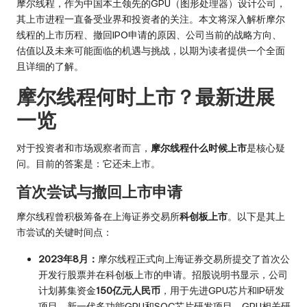
摩尔线程，作为中国本土领先的GPU（图形处理器）设计公司，
其上市进程一直备受业界和投资者的关注。本文将深入解析摩尔
线程的上市历程、撤回IPO申请的原因、公司当前的战略方向、
估值以及未来可能面临的机遇与挑战，以期为读者提供一个全面
且详细的了解。
摩尔线程何时上市？最新进展
一览
对于投资者和市场观察者而言，
摩尔线程什么时候上市
是核心疑
问。目前的答案是：它还未上市。
首次尝试与撤回上市申请
摩尔线程曾积极筹备在上海证券交易所
科创板上市
。以下是其上
市尝试的关键时间点：
2023年8月：
摩尔线程正式向上海证券交易所提交了首次公
开发行股票并在科创板上市的申请。招股说明书显示，公司
计划募集资金
150亿元人民币
，用于先进GPU芯片和IP研发
项目、新一代多功能GPU和SOC芯片研发项目、GPU相关研