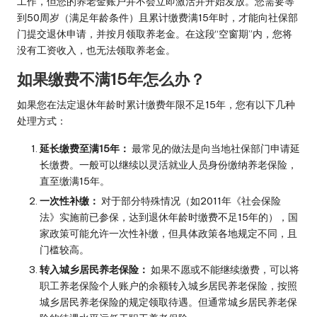
工作，但您的养老金账户并不会立即激活并开始发放。您需要等
到50周岁（满足年龄条件）且累计缴费满15年时，才能向社保部
门提交退休申请，并按月领取养老金。在这段“空窗期”内，您将
没有工资收入，也无法领取养老金。
如果缴费不满15年怎么办？
如果您在法定退休年龄时累计缴费年限不足15年，您有以下几种
处理方式：
延长缴费至满15年：
最常见的做法是向当地社保部门申请延
长缴费。一般可以继续以灵活就业人员身份缴纳养老保险，
直至缴满15年。
一次性补缴：
对于部分特殊情况（如2011年《社会保险
法》实施前已参保，达到退休年龄时缴费不足15年的），国
家政策可能允许一次性补缴，但具体政策各地规定不同，且
门槛较高。
转入城乡居民养老保险：
如果不愿或不能继续缴费，可以将
职工养老保险个人账户的余额转入城乡居民养老保险，按照
城乡居民养老保险的规定领取待遇。但通常城乡居民养老保