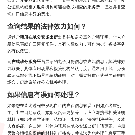
公证、无犯罪记录证明等），其中可能涉及户籍信息的核验，则
公证机构或相关服务机构可能会收取相应的服务费，但这并非查
询户口信息本身的费用。
查询结果的法律效力如何？
通过
户籍所在地公安派出所
出具并加盖公章的户籍证明、个人户
籍信息表或户口簿复印件，具有法律效力，可作为办理各类事务
的有效凭证。
而
在线政务服务平台
展示的电子身份信息或户籍信息，其法律效
力取决于具体应用场景和接受机构的认可度。通常用于线上身份
验证或部分线下场景的辅助证明。对于需要提供正式书面证明的
场合，仍建议前往公安机关办理。
如果信息有误如何处理？
如果您在查询过程中发现自己的户籍信息有误（例如姓名错别
字、出生日期错误、婚姻状况未更新等），应立即携带相关证明
材料（如出生医学证明、结婚证、离婚证、法院判决书等）及本
人身份证、户口簿，前往户籍所在地公安派出所申请更正。户籍
民警会根据您提供的材料进行核实，并依法为您办理信息更正手