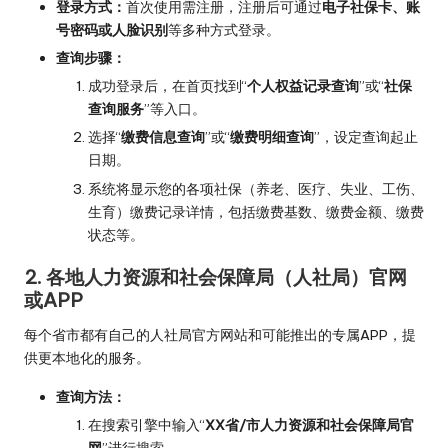
登录方式：
首次使用需注册，注册后可通过
电子社保卡、账
号密码或人脸识别
等多种方式登录。
查询步骤：
成功登录后，在首页找到“
个人权益记录查询
”或“
社保
查询服务
”等入口。
选择“
缴费信息查询
”或“
缴费明细查询
”，设定查询起止
日期。
系统将显示您的各项社保（养老、医疗、失业、工伤、
生育）缴费记录详情，包括缴费基数、缴费金额、缴费
状态等。
2. 各地人力资源和社会保障局（人社局）官网
或APP
每个省市都有自己的人社局官方网站和可能推出的专属APP，提
供更本地化的服务。
查询方法：
在搜索引擎中输入“
XX省/市人力资源和社会保障局官
网
”进行搜索。