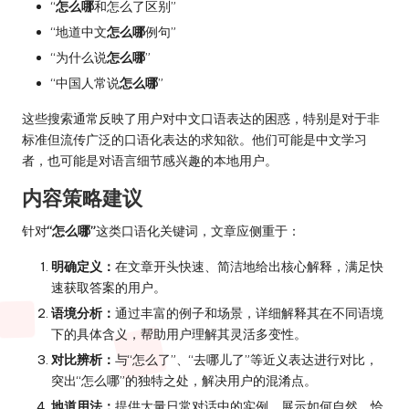
“
怎么哪
和怎么了区别”
“地道中文
怎么哪
例句”
“为什么说
怎么哪
”
“中国人常说
怎么哪
”
这些搜索通常反映了用户对中文口语表达的困惑，特别是对于非
标准但流传广泛的口语化表达的求知欲。他们可能是中文学习
者，也可能是对语言细节感兴趣的本地用户。
内容策略建议
针对
“怎么哪”
这类口语化关键词，文章应侧重于：
明确定义：
在文章开头快速、简洁地给出核心解释，满足快
速获取答案的用户。
语境分析：
通过丰富的例子和场景，详细解释其在不同语境
下的具体含义，帮助用户理解其灵活多变性。
对比辨析：
与“怎么了”、“去哪儿了”等近义表达进行对比，
突出“怎么哪”的独特之处，解决用户的混淆点。
地道用法：
提供大量日常对话中的实例，展示如何自然、恰