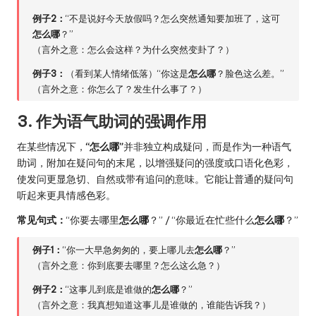
例子2：
“不是说好今天放假吗？怎么突然通知要加班了，这可
怎么哪
？”
（言外之意：怎么会这样？为什么突然变卦了？）
例子3：
（看到某人情绪低落）“你这是
怎么哪
？脸色这么差。”
（言外之意：你怎么了？发生什么事了？）
3. 作为语气助词的强调作用
在某些情况下，
“怎么哪”
并非独立构成疑问，而是作为一种语气
助词，附加在疑问句的末尾，以增强疑问的强度或口语化色彩，
使发问更显急切、自然或带有追问的意味。它能让普通的疑问句
听起来更具情感色彩。
常见句式：
“你要去哪里
怎么哪
？” / “你最近在忙些什么
怎么哪
？”
例子1：
“你一大早急匆匆的，要上哪儿去
怎么哪
？”
（言外之意：你到底要去哪里？怎么这么急？）
例子2：
“这事儿到底是谁做的
怎么哪
？”
（言外之意：我真想知道这事儿是谁做的，谁能告诉我？）