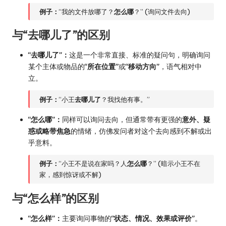
例子：
“我的文件放哪了？
怎么哪
？” (询问文件去向)
与“去哪儿了”的区别
“去哪儿了”：
这是一个非常直接、标准的疑问句，明确询问
某个主体或物品的
“所在位置”
或
“移动方向”
，语气相对中
立。
例子：
“小王
去哪儿了
？我找他有事。”
“怎么哪”：
同样可以询问去向，但通常带有更强的
意外、疑
惑或略带焦急
的情绪，仿佛发问者对这个去向感到不解或出
乎意料。
例子：
“小王不是说在家吗？人
怎么哪
？” (暗示小王不在
家，感到惊讶或不解)
与“怎么样”的区别
“怎么样”：
主要询问事物的
“状态、情况、效果或评价”
。