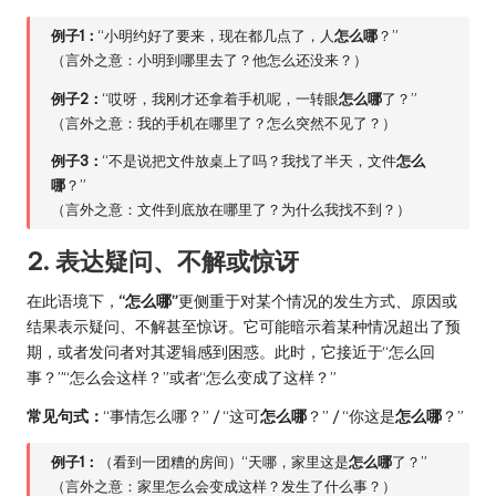
例子1：
“小明约好了要来，现在都几点了，人
怎么哪
？”
（言外之意：小明到哪里去了？他怎么还没来？）
例子2：
“哎呀，我刚才还拿着手机呢，一转眼
怎么哪
了？”
（言外之意：我的手机在哪里了？怎么突然不见了？）
例子3：
“不是说把文件放桌上了吗？我找了半天，文件
怎么
哪
？”
（言外之意：文件到底放在哪里了？为什么我找不到？）
2. 表达疑问、不解或惊讶
在此语境下，
“怎么哪”
更侧重于对某个情况的发生方式、原因或
结果表示疑问、不解甚至惊讶。它可能暗示着某种情况超出了预
期，或者发问者对其逻辑感到困惑。此时，它接近于“怎么回
事？”“怎么会这样？”或者“怎么变成了这样？”
常见句式：
“事情怎么哪？” / “这可
怎么哪
？” / “你这是
怎么哪
？”
例子1：
（看到一团糟的房间）“天哪，家里这是
怎么哪
了？”
（言外之意：家里怎么会变成这样？发生了什么事？）