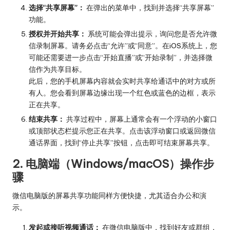
选择“共享屏幕”：
在弹出的菜单中，找到并选择“共享屏幕”
功能。
授权并开始共享：
系统可能会弹出提示，询问您是否允许微
信录制屏幕。请务必点击“允许”或“同意”。在iOS系统上，您
可能还需要进一步点击“开始直播”或“开始录制”，并选择微
信作为共享目标。
此后，您的手机屏幕内容就会实时共享给通话中的对方或所
有人。您会看到屏幕边缘出现一个红色或蓝色的边框，表示
正在共享。
结束共享：
共享过程中，屏幕上通常会有一个浮动的小窗口
或顶部状态栏提示您正在共享。点击该浮动窗口或返回微信
通话界面，找到“停止共享”按钮，点击即可结束屏幕共享。
2. 电脑端（Windows/macOS）操作步
骤
微信电脑版的屏幕共享功能同样方便快捷，尤其适合办公和演
示。
发起或接听视频通话：
在微信电脑版中，找到好友或群组，