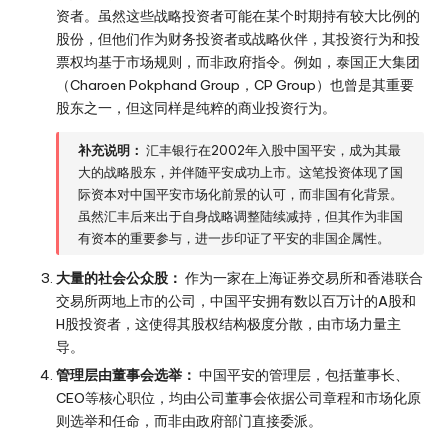
资者。虽然这些战略投资者可能在某个时期持有较大比例的
股份，但他们作为财务投资者或战略伙伴，其投资行为和投
票权均基于市场规则，而非政府指令。例如，泰国正大集团
（Charoen Pokphand Group，CP Group）也曾是其重要
股东之一，但这同样是纯粹的商业投资行为。
补充说明：
汇丰银行在2002年入股中国平安，成为其最
大的战略股东，并伴随平安成功上市。这笔投资体现了国
际资本对中国平安市场化前景的认可，而非国有化背景。
虽然汇丰后来出于自身战略调整陆续减持，但其作为非国
有资本的重要参与，进一步印证了平安的非国企属性。
大量的社会公众股：
作为一家在上海证券交易所和香港联合
交易所两地上市的公司，中国平安拥有数以百万计的A股和
H股投资者，这使得其股权结构极度分散，由市场力量主
导。
管理层由董事会选举：
中国平安的管理层，包括董事长、
CEO等核心职位，均由公司董事会依据公司章程和市场化原
则选举和任命，而非由政府部门直接委派。