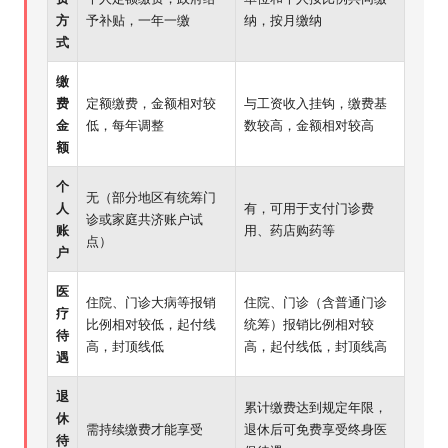
方
予补贴，一年一缴
纳，按月缴纳
式
缴
费
定额缴费，金额相对较
与工资收入挂钩，缴费基
金
低，每年调整
数较高，金额相对较高
额
个
无（部分地区有统筹门
人
有，可用于支付门诊费
诊或家庭共济账户试
账
用、药店购药等
点）
户
医
住院、门诊大病等报销
住院、门诊（含普通门诊
疗
比例相对较低，起付线
统筹）报销比例相对较
待
高，封顶线低
高，起付线低，封顶线高
遇
退
累计缴费达到规定年限，
休
需持续缴费才能享受
退休后可免费享受终身医
待