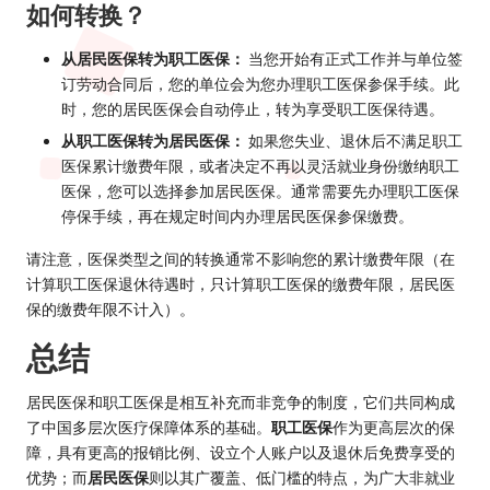
如何转换？
从居民医保转为职工医保：
当您开始有正式工作并与单位签
订劳动合同后，您的单位会为您办理职工医保参保手续。此
时，您的居民医保会自动停止，转为享受职工医保待遇。
从职工医保转为居民医保：
如果您失业、退休后不满足职工
医保累计缴费年限，或者决定不再以灵活就业身份缴纳职工
医保，您可以选择参加居民医保。通常需要先办理职工医保
停保手续，再在规定时间内办理居民医保参保缴费。
请注意，医保类型之间的转换通常不影响您的累计缴费年限（在
计算职工医保退休待遇时，只计算职工医保的缴费年限，居民医
保的缴费年限不计入）。
总结
居民医保和职工医保是相互补充而非竞争的制度，它们共同构成
了中国多层次医疗保障体系的基础。
职工医保
作为更高层次的保
障，具有更高的报销比例、设立个人账户以及退休后免费享受的
优势；而
居民医保
则以其广覆盖、低门槛的特点，为广大非就业