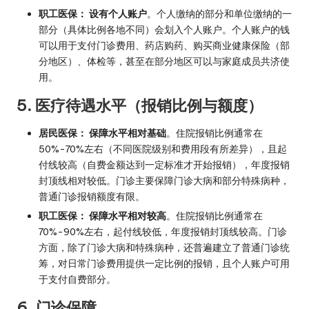
职工医保：
设有个人账户
。个人缴纳的部分和单位缴纳的一
部分（具体比例各地不同）会划入个人账户。个人账户的钱
可以用于支付门诊费用、药店购药、购买商业健康保险（部
分地区）、体检等，甚至在部分地区可以与家庭成员共济使
用。
5. 医疗待遇水平（报销比例与额度）
居民医保：
保障水平相对基础
。住院报销比例通常在
50%-70%左右（不同医院级别和费用段有所差异），且起
付线较高（自费金额达到一定标准才开始报销），年度报销
封顶线相对较低。门诊主要保障门诊大病和部分特殊病种，
普通门诊报销额度有限。
职工医保：
保障水平相对较高
。住院报销比例通常在
70%-90%左右，起付线较低，年度报销封顶线较高。门诊
方面，除了门诊大病和特殊病种，还普遍建立了普通门诊统
筹，对日常门诊费用提供一定比例的报销，且个人账户可用
于支付自费部分。
6. 门诊保障