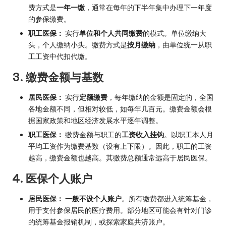
费方式是
一年一缴
，通常在每年的下半年集中办理下一年度
的参保缴费。
职工医保：
实行
单位和个人共同缴费
的模式。单位缴纳大
头，个人缴纳小头。缴费方式是
按月缴纳
，由单位统一从职
工工资中代扣代缴。
3. 缴费金额与基数
居民医保：
实行
定额缴费
，每年缴纳的金额是固定的，全国
各地金额不同，但相对较低，如每年几百元。缴费金额会根
据国家政策和地区经济发展水平逐年调整。
职工医保：
缴费金额与职工的
工资收入挂钩
。以职工本人月
平均工资作为缴费基数（设有上下限）。因此，职工的工资
越高，缴费金额也越高。其缴费总额通常远高于居民医保。
4. 医保个人账户
居民医保：
一般不设个人账户
。所有缴费都进入统筹基金，
用于支付参保居民的医疗费用。部分地区可能会有针对门诊
的统筹基金报销机制，或探索家庭共济账户。