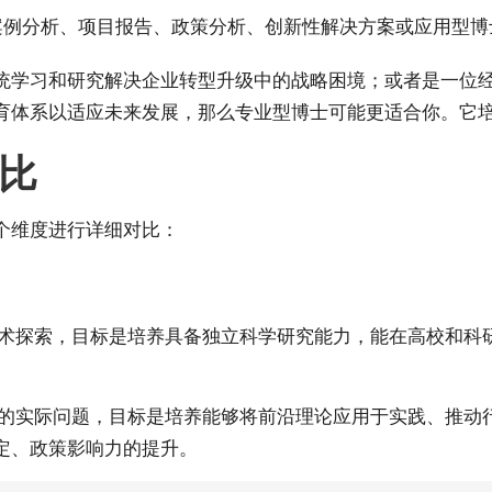
案例分析、项目报告、政策分析、创新性解决方案或应用型博
统学习和研究解决企业转型升级中的战略困境；或者是一位
育体系以适应未来发展，那么专业型博士可能更适合你。它
比
个维度进行详细对比：
术探索，目标是培养具备独立科学研究能力，能在高校和科
。
的实际问题，目标是培养能够将前沿理论应用于实践、推动
定、政策影响力的提升。