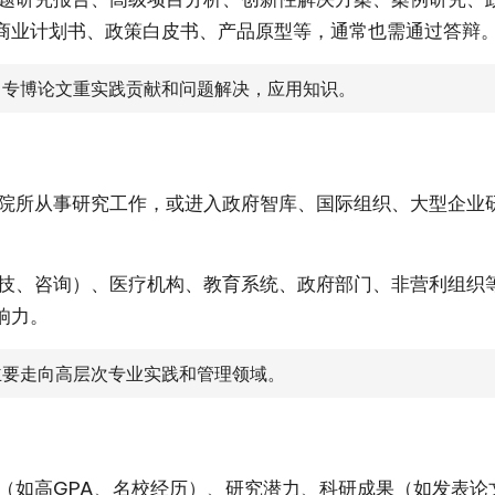
商业计划书、政策白皮书、产品原型等，通常也需通过答辩
专博论文重实践贡献和问题解决，应用知识。
院所从事研究工作，或进入政府智库、国际组织、大型企业
技、咨询）、医疗机构、教育系统、政府部门、非营利组织
响力。
主要走向高层次专业实践和管理领域。
（如高GPA、名校经历）、研究潜力、科研成果（如发表论