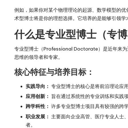
例如，如果你对某个物理理论的起源、数学模型的优
术型博士将是你的理想选择。它培养的是能够引领学
什么是专业型博士（专博
专业型博士（Professional Doctora
思维的领导者和专家。
核心特征与培养目标：
实践导向：
专业型博士的核心是将前沿理论应
应用创新：
旨在通过系统性的专业训练和实践
跨学科性：
许多专业型博士项目具有较强的跨
职业发展：
主要面向企业高管、医疗专业人士、
者。