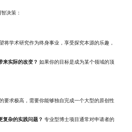
明智决策：
望将学术研究作为终身事业，享受探究本源的乐趣，
带来实际的改变？
如果你的目标是成为某个领域的顶
的要求极高，需要你能够独自完成一个大型的原创性
更复杂的实践问题？
专业型博士项目通常对申请者的