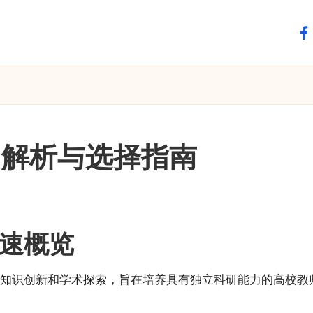
fa
细解析与选择指南
速概览
究、知识创新和学术探索，旨在培养具有独立科研能力的高校
。