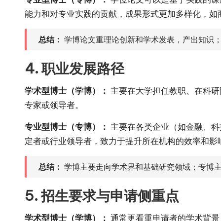
能力和对专业实践的贡献，成果形式更加多样化，如
总结：
学博论文重理论创新和学术发表，产出知识；
4. 职业发展路径
学术型博士（学博）：
主要在大学担任教职、在科研
专家或领导者。
专业型博士（专博）：
主要在各类企业（如金融、科
定者或行业领导者，致力于提升所在机构的效率和影
总结：
学博主要走向学术界和基础研究领域；专博
5. 招生要求与申请侧重点
学术型博士（学博）：
通常更看重申请者的学术背景