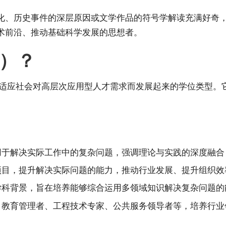
化、历史事件的深层原因或文学作品的符号学解读充满好奇
术前沿、推动基础科学发展的思想者。
）？
te）是近年来为适应社会对高层次应用型人才需求而发展起来的学位
用于解决实际工作中的复杂问题，强调理论与实践的深度融合
项目，提升解决实际问题的能力，推动行业发展、提升组织效
学科背景，旨在培养能够综合运用多领域知识解决复杂问题的
教育管理者、工程技术专家、公共服务领导者等，培养行业