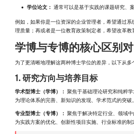
学位论文：
通常可以是基于实践的课题研究、
例如，如果你是一位资深的企业管理者，希望通过系
理质量；再或者是一位教育政策制定者，希望改革教
学博与专博的核心区别对
为了更清晰地理解这两种博士学位的差异，以下从多
1. 研究方向与培养目标
学术型博士（学博）：
聚焦于基础理论研究和纯粹学
为理论体系的完善、新知识的发现、学术范式的突破
专业型博士（专博）：
聚焦于解决特定行业、领域中
为实践方案的优化、创新性项目实施、行业标准的制