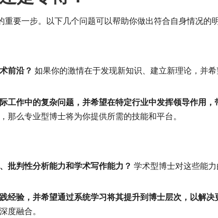
的重要一步。以下几个问题可以帮助你做出符合自身情况的
术前沿？
如果你的激情在于发现新知识、建立新理论，并希
际工作中的复杂问题，并希望在特定行业中发挥领导作用，
，那么专业型博士将为你提供所需的技能和平台。
、批判性分析能力和学术写作能力？
学术型博士对这些能力
践经验，并希望通过系统学习将其提升到博士层次，以解决
深度融合。