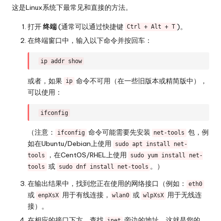
这是Linux系统下最常见和直接的方法。
打开
终端
(通常可以通过快捷键
)。
Ctrl + Alt + T
在终端窗口中，输入以下命令并按回车：
ip addr show
或者，如果
命令不可用（在一些旧版本或精简版中），
ip
可以使用：
ifconfig
（注意：
命令可能需要先安装
包，例
ifconfig
net-tools
如在Ubuntu/Debian上使用
sudo apt install net-
，在CentOS/RHEL上使用
tools
sudo yum install net-
或
。）
tools
sudo dnf install net-tools
在输出结果中，找到您正在使用的网络接口（例如：
eth0
或
用于有线连接，
或
用于无线连
enpXsX
wlan0
wlpXsX
接）。
在相应的接口下方，查找
旁边的地址，这就是您的
inet