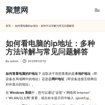
聚慧网
Skip
to
content
首页
-
如何看电脑的ip地址：多种方法详解与常见问题解答
如何看电脑的ip地址：多种
方法详解与常见问题解答
By
admin
2025年11月7日
Posted
by
如何查看电脑的IP地址？
这取决于您想查看的是
本地IP地址
（即
设备在局域网中的地址）还是
公网IP地址
（即设备连接互联网后
对外显示的地址）。
在
Windows 系统
中，您可以通过“设置”>“网络和 Internet”
>“WLAN/以太网”查看，或在命令提示符中输入
。
ipconfig