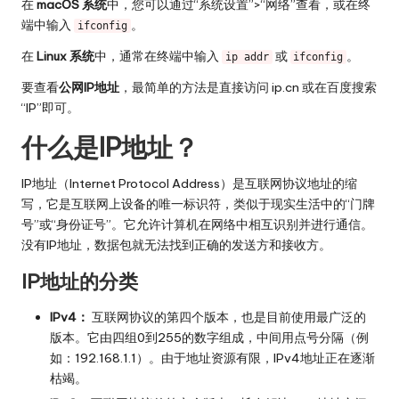
在
macOS 系统
中，您可以通过“系统设置”>“网络”查看，或在终
端中输入
。
ifconfig
在
Linux 系统
中，通常在终端中输入
或
。
ip addr
ifconfig
要查看
公网IP地址
，最简单的方法是直接访问
ip.cn
或在百度搜索
“IP”即可。
什么是IP地址？
IP地址（Internet Protocol Address）是互联网协议地址的缩
写，它是互联网上设备的唯一标识符，类似于现实生活中的“门牌
号”或“身份证号”。它允许计算机在网络中相互识别并进行通信。
没有IP地址，数据包就无法找到正确的发送方和接收方。
IP地址的分类
IPv4：
互联网协议的第四个版本，也是目前使用最广泛的
版本。它由四组0到255的数字组成，中间用点号分隔（例
如：192.168.1.1）。由于地址资源有限，IPv4地址正在逐渐
枯竭。