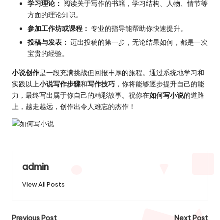
学习理论：
阅读关于写作的书籍，学习结构、人物、情节等
方面的理论知识。
参加工作坊或课程：
专业的指导能帮助你快速提升。
投稿与发表：
迈出投稿的第一步，无论结果如何，都是一次
宝贵的经验。
小说创作
是一段充满挑战但回报丰厚的旅程。通过系统地学习和
实践以上
小说写作步骤
和
写作技巧
，你将能够逐步提升自己的能
力，最终写出属于你自己的精彩故事。祝你在
如何写小说
的道路
上，越走越远，创作出令人难忘的杰作！
admin
View All Posts
Post
Previous Post
Next Post