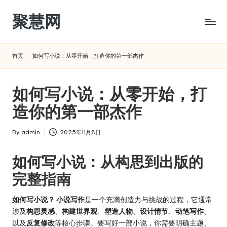
聚慧网
Skip
to
content
首页
-
如何写小说：从零开始，打造你的第一部杰作
如何写小说：从零开始，打
造你的第一部杰作
By
admin
2025年11月8日
Posted
by
如何写小说：从构思到出版的
完整指南
如何写小说？
小说写作
是一个充满创造力与挑战的过程，它通常
涉及
构思灵感
、
构建世界观
、
塑造人物
、
设计情节
、
动笔写作
、
以及
反复修改
等核心步骤。要写好一部小说，你需要明确主题、