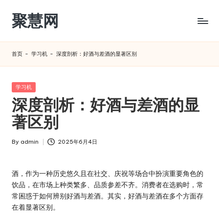
聚慧网
Skip
to
content
首页
-
学习机
-
深度剖析：好酒与差酒的显著区别​
Posted
学习机
in
深度剖析：好酒与差酒的显
著区别​
By
admin
2025年6月4日
Posted
by
酒，作为一种历史悠久且在社交、庆祝等场合中扮演重要角色的
饮品，在市场上种类繁多、品质参差不齐。消费者在选购时，常
常困惑于如何辨别好酒与差酒。其实，好酒与差酒在多个方面存
在着显著区别。