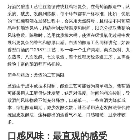
好酒的酿造工艺往往遵循传统且精细复杂。在葡萄酒酿造中，从
采摘、破皮、发酵到陈酿，每个环节都有严格标准。比如，优质
的干红葡萄酒在发酵过程中，会采用天然酵母，且根据不同葡萄
品种和酿造风格，精确控制发酵温度和时间，以充分提取葡萄的
风味物质。陈酿时，选用优质橡木桶，使酒在缓慢氧化过程中发
展出更复杂的香气和醇厚口感。白酒的酿造工艺同样讲究，如酱
香型白酒的 “12987” 工艺，即一年一个生产周期、两次投料、九
次蒸煮、八次发酵、七次取酒，整个过程历经多道工序，且需要
经验丰富的酿酒师严格把控。
简单与粗放：差酒的工艺局限
差酒由于成本或技术限制，酿造工艺可能较为简单粗放。葡萄酒
可能采用人工酵母快速发酵，缺乏对温度、时间的精准控制，导
致酒的风味物质不能充分释放，口感单一。一些白酒为降低成
本，缩短酿造周期，减少发酵次数，甚至采用液态发酵法替代传
统固态发酵法，这样酿出的酒香气不足、口感粗糙，且杂味较
多。
口感风味：最直观的感受