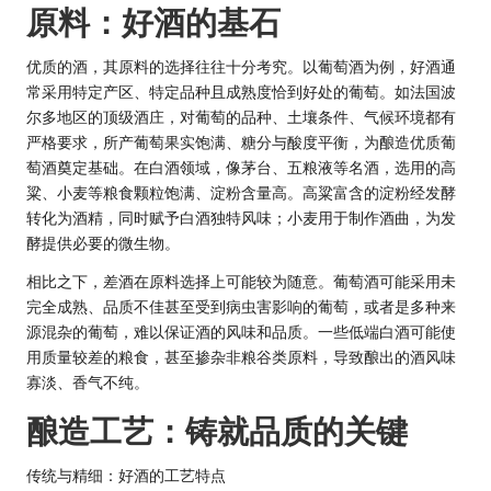
原料：好酒的基石
优质的酒，其原料的选择往往十分考究。以葡萄酒为例，好酒通
常采用特定产区、特定品种且成熟度恰到好处的葡萄。如法国波
尔多地区的顶级酒庄，对葡萄的品种、土壤条件、气候环境都有
严格要求，所产葡萄果实饱满、糖分与酸度平衡，为酿造优质葡
萄酒奠定基础。在白酒领域，像茅台、五粮液等名酒，选用的高
粱、小麦等粮食颗粒饱满、淀粉含量高。高粱富含的淀粉经发酵
转化为酒精，同时赋予白酒独特风味；小麦用于制作酒曲，为发
酵提供必要的微生物。
相比之下，差酒在原料选择上可能较为随意。葡萄酒可能采用未
完全成熟、品质不佳甚至受到病虫害影响的葡萄，或者是多种来
源混杂的葡萄，难以保证酒的风味和品质。一些低端白酒可能使
用质量较差的粮食，甚至掺杂非粮谷类原料，导致酿出的酒风味
寡淡、香气不纯。
酿造工艺：铸就品质的关键
传统与精细：好酒的工艺特点