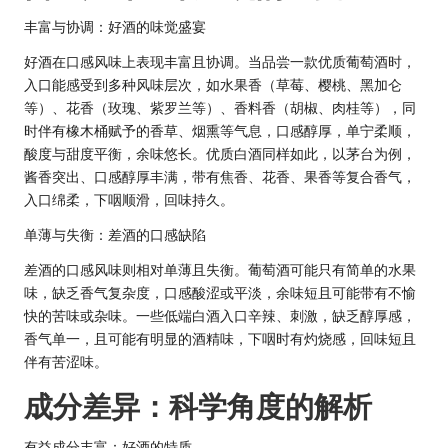
丰富与协调：好酒的味觉盛宴
好酒在口感风味上表现丰富且协调。当品尝一款优质葡萄酒时，
入口能感受到多种风味层次，如水果香（草莓、樱桃、黑加仑
等）、花香（玫瑰、紫罗兰等）、香料香（胡椒、肉桂等），同
时伴有橡木桶赋予的香草、烟熏等气息，口感醇厚，单宁柔顺，
酸度与甜度平衡，余味悠长。优质白酒同样如此，以茅台为例，
酱香突出、口感醇厚丰满，带有焦香、花香、果香等复合香气，
入口绵柔，下咽顺滑，回味持久。
单薄与失衡：差酒的口感缺陷
差酒的口感风味则相对单薄且失衡。葡萄酒可能只有简单的水果
味，缺乏香气复杂度，口感酸涩或平淡，余味短且可能带有不愉
快的苦味或杂味。一些低端白酒入口辛辣、刺激，缺乏醇厚感，
香气单一，且可能有明显的酒精味，下咽时有灼烧感，回味短且
伴有苦涩味。
成分差异：科学角度的解析
有益成分丰富：好酒的特质