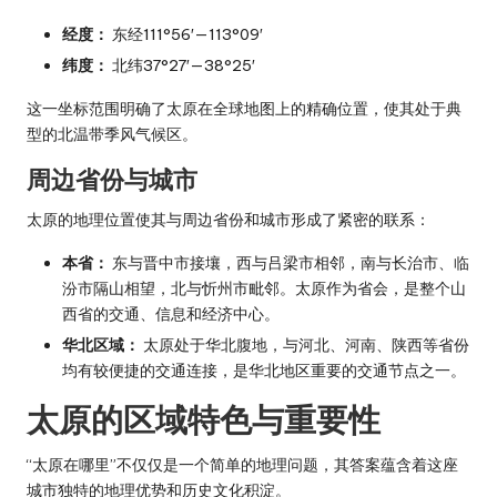
经度：
东经111°56′—113°09′
纬度：
北纬37°27′—38°25′
这一坐标范围明确了太原在全球地图上的精确位置，使其处于典
型的北温带季风气候区。
周边省份与城市
太原的地理位置使其与周边省份和城市形成了紧密的联系：
本省：
东与晋中市接壤，西与吕梁市相邻，南与长治市、临
汾市隔山相望，北与忻州市毗邻。太原作为省会，是整个山
西省的交通、信息和经济中心。
华北区域：
太原处于华北腹地，与河北、河南、陕西等省份
均有较便捷的交通连接，是华北地区重要的交通节点之一。
太原的区域特色与重要性
“太原在哪里”不仅仅是一个简单的地理问题，其答案蕴含着这座
城市独特的地理优势和历史文化积淀。