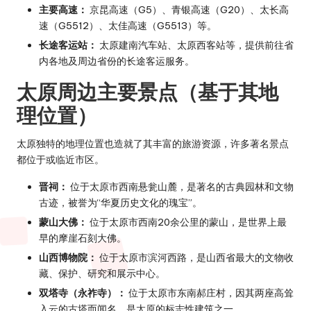
主要高速：
京昆高速（G5）、青银高速（G20）、太长高
速（G5512）、太佳高速（G5513）等。
长途客运站：
太原建南汽车站、太原西客站等，提供前往省
内各地及周边省份的长途客运服务。
太原周边主要景点（基于其地
理位置）
太原独特的地理位置也造就了其丰富的旅游资源，许多著名景点
都位于或临近市区。
晋祠：
位于太原市西南悬瓮山麓，是著名的古典园林和文物
古迹，被誉为“华夏历史文化的瑰宝”。
蒙山大佛：
位于太原市西南20余公里的蒙山，是世界上最
早的摩崖石刻大佛。
山西博物院：
位于太原市滨河西路，是山西省最大的文物收
藏、保护、研究和展示中心。
双塔寺（永祚寺）：
位于太原市东南郝庄村，因其两座高耸
入云的古塔而闻名，是太原的标志性建筑之一。