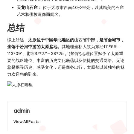
天龙山石窟：
位于太原市西南40公里处，以其精美的石窟
艺术和佛教造像而闻名。
总结
综上所述，
太原位于中国华北地区的山西省中部，是省会城市，
坐落于汾河中游的太原盆地。
其地理坐标大致为东经111°56′—
113°09′，北纬37°27′—38°25′。独特的地理位置赋予了太原重
要的战略地位、丰富的历史文化底蕴以及便捷的交通网络。无论
您是探寻历史、感受文化，还是商务出行，太原都以其独特的魅
力欢迎您的到来。
admin
View All Posts