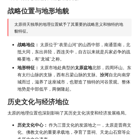
战略位置与地形地貌
太原得天独厚的地理位置赋予了其重要的战略意义和独特的地
貌特征。
战略地位：
太原位于“表里山河”的山西中部，南通晋南，北
抵大同，东出井陉，西连关中，自古以来就是兵家必争的战
略要地，有“龙城”之称。
地形特征：
太原市地处典型的
太原盆地
北部，四周环山。东
有太行山脉的支脉，西有吕梁山脉的支脉。
汾河
自北向南穿
城而过，滋养了这座城市，也塑造了独特的河谷景观。整体
地势是中部低平，两侧隆起。
历史文化与经济地位
太原的地理位置也深刻影响了其历史文化演变和经济发展格局。
历史文化中心：
作为三晋文化的发源地之一，太原是晋商文
化、佛教文化的重要承载地，孕育了晋祠、天龙山石窟等众