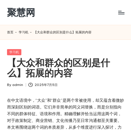
聚慧网
Skip
to
content
首页
-
学习机
-
【大众和群众的区别是什么】拓展的内容
Posted
学习机
in
【大众和群众的区别是什
么】拓展的内容
By
admin
2025年7月5日
Posted
by
在中文语境中，“大众”和“群众”是两个常被使用，却又蕴含着微妙
而深刻区别的词语。它们并非简单的同义词替换，而是分别指向
不同的群体特征、语境和作用。精确理解并恰当运用这两个词，
对于政策制定、商业营销、文化传播乃至日常沟通都至关重要。
本文将围绕这两个词的本质差异，从多个维度进行深入探讨，力