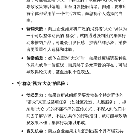
导致政策难以落地，甚至引发抵触情绪。例如，要求所
有个体都采用某一种生活方式，而忽视个人选择的自
由。
营销失败：
商业企业如果将广泛的消费者“大众”误认为
一个可以整体动员的“群众”，试图通过强制性的集体行
动来推销产品，可能会引发反感，损害品牌形象。消费
者更看重个人选择和体验。
传播偏差：
媒体在面对“大众”时，如果过度强调某种集
体意志或单一价值观，而忽略了多元声音的存在，可能
导致舆论失衡，甚至压制个性表达。
将“群众”视为“大众”的风险：
动员乏力：
如果政府或组织需要发动某个特定群体的
“群众”来完成某项任务（如社区改造、志愿服务），却
采用“大众”式的不痛不痒的宣传方式，不深入到他们中
间去了解诉求、不提供具体的行动指引，就可能导致动
员效果不佳，集体行动难以形成。
丧失机会：
商业企业如果未能识别出某个具有强烈共