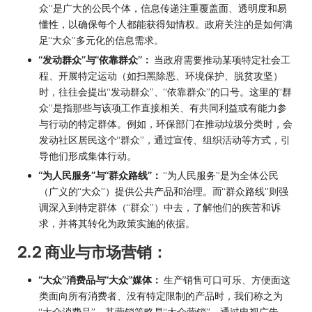
众”是广大的公民个体，信息传递注重覆盖面、透明度和易
懂性，以确保每个人都能获得知情权。政府关注的是如何满
足“大众”多元化的信息需求。
“发动群众”与“依靠群众”：
当政府需要推动某项特定社会工
程、开展特定运动（如扫黑除恶、环境保护、脱贫攻坚）
时，往往会提出“发动群众”、“依靠群众”的口号。这里的“群
众”是指那些与该项工作直接相关、有共同利益或有能力参
与行动的特定群体。例如，环保部门在推动垃圾分类时，会
发动社区居民这个“群众”，通过宣传、组织活动等方式，引
导他们形成集体行动。
“为人民服务”与“群众路线”：
“为人民服务”是为全体公民
（广义的“大众”）提供公共产品和治理。而“群众路线”则强
调深入到特定群体（“群众”）中去，了解他们的疾苦和诉
求，并将其转化为政策实施的依据。
2.2 商业与市场营销：
“大众”消费品与“大众”媒体：
生产销售可口可乐、方便面这
类面向所有消费者、没有特定限制的产品时，我们称之为