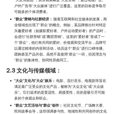
“大众消费品”，其营销策略是“大众营销”，通过电视广告、
户外广告等“大众媒体”进行广泛覆盖。这里的目标是争取尽
可能多的个体消费者。
“群众”营销与社群经济：
随着互联网和社交媒体的发展，商
业领域也出现了“群众”的概念。例如，某品牌推出针对特定
兴趣爱好者（如摄影爱好者、户外运动爱好者）的产品时，
会进行“社群营销”或“圈层营销”。这里的“爱好者”形成了一
个“群众”，他们有共同的爱好、价值观和交流平台，品牌可
以通过精准的内容和活动，动员这个“群众”进行口碑传播、
团购甚至产品共创。虽然不直接用“群众”一词，但其理念与
“群众”的集体性、协同性异曲同工。
2.3 文化与传媒领域：
“大众”文化与“大众”娱乐：
电影、流行音乐、电视剧等旨在
满足最广泛受众的文化产品，被称为“大众文化”或“大众娱
乐”。它们追求的是普适性、易接受性，目的是吸引尽可能
多的个体观众和听众。
“群众”文艺活动与“群众”创作：
社区文化节、广场舞大赛、
民间故事会等，这些强调参与性、地域性和共同创作的文化