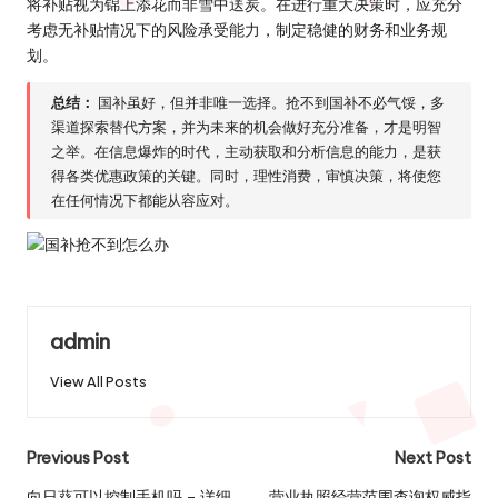
将补贴视为锦上添花而非雪中送炭。在进行重大决策时，应充分
考虑无补贴情况下的风险承受能力，制定稳健的财务和业务规
划。
总结：
国补虽好，但并非唯一选择。抢不到国补不必气馁，多
渠道探索替代方案，并为未来的机会做好充分准备，才是明智
之举。在信息爆炸的时代，主动获取和分析信息的能力，是获
得各类优惠政策的关键。同时，理性消费，审慎决策，将使您
在任何情况下都能从容应对。
admin
View All Posts
Post
Previous Post
Next Post
向日葵可以控制手机吗 – 详细
营业执照经营范围查询权威指