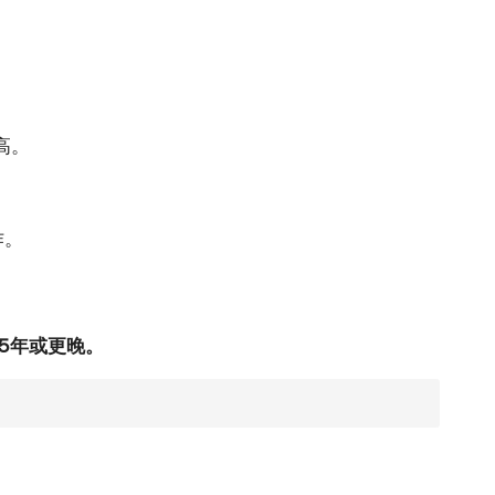
高。
作。
5年或更晚。