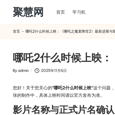
聚慧网
首页
学习机
Skip
to
content
首页
-
哪吒2什么时候上映：《哪吒之魔童降世2》最新进展与
哪吒2什么时候上映：
By
admin
2025年11月6日
Posted
by
您好！关于您关心的
“哪吒2什么时候上映”
这个问题，
张的制作中，具体上映时间请以官方发布为准。
影片名称与正式片名确认