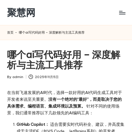
聚慧网
Skip
to
content
首页
-
哪个ai写代码好用 – 深度解析与主流工具推荐
哪个ai写代码好用 – 深度解
析与主流工具推荐
By
admin
2025年11月5日
Posted
by
在当前飞速发展的AI时代，选择一款好用的AI代码生成工具对于
开发者来说至关重要。
没有一个绝对的“最好”，而是取决于您的
具体需求、编程语言、集成环境以及预算。
针对不同的使用场
景，我们通常推荐以下几款领先的AI编码工具：
GitHub Copilot：
适合需要实时代码补全、建议，并高度集
成于主流IDE（如VS Code、JetBrains系列）的开发者。