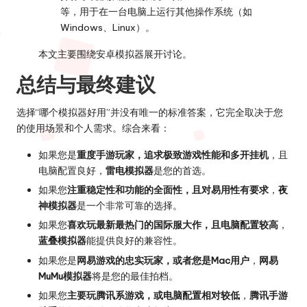
等，用于在一台电脑上运行其他操作系统（如
Windows、Linux）。
本文主要围绕安卓模拟器展开讨论。
总结与最终建议
选择“哪个模拟器好用”并没有唯一的标准答案，它完全取决于您
的使用场景和个人需求。综合来看：
如果您是
重度手游玩家，追求极致游戏性能和多开挂机
，且
电脑配置良好，
雷电模拟器
是您的首选。
如果您
注重稳定性和功能的全面性，且对易用性有要求
，
夜
神模拟器
是一个非常可靠的选择。
如果您
喜欢玩最新最热门的国际服大作，且电脑配置较高
，
蓝叠模拟器
能提供良好的兼容性。
如果您是
网易游戏的忠实玩家，或者您是Mac用户
，
网易
MuMu模拟器
将是您的最佳拍档。
如果您
主要玩腾讯系游戏，或电脑配置相对较低
，
腾讯手游