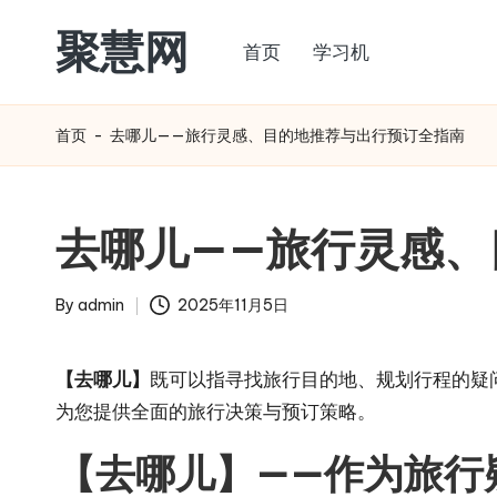
聚慧网
首页
学习机
Skip
to
content
首页
-
去哪儿——旅行灵感、目的地推荐与出行预订全指南
去哪儿——旅行灵感、
By
admin
2025年11月5日
Posted
by
【去哪儿】
既可以指寻找旅行目的地、规划行程的疑问
为您提供全面的旅行决策与预订策略。
【去哪儿】——作为旅行