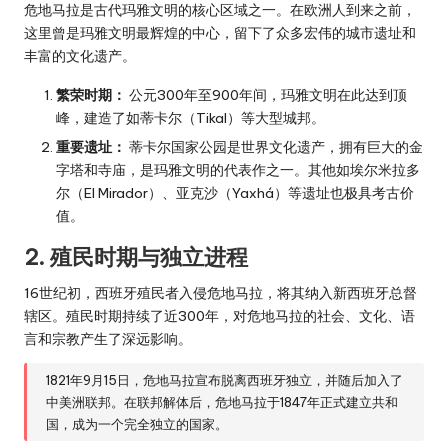
危地马拉是古代玛雅文明的核心区域之一。在欧洲人到来之前，
这里曾是玛雅文明最辉煌的中心，留下了众多宏伟的城市遗址和
丰富的文化遗产。
繁荣时期：
公元300年至900年间，玛雅文明在此达到顶
峰，建造了如蒂卡尔（Tikal）等大型城邦。
重要遗址：
蒂卡尔国家公园是世界文化遗产，拥有巨大的金
字塔和寺庙，是玛雅文明的代表作之一。其他如埃尔米拉多
尔（El Mirador）、亚克沙（Yaxhá）等遗址也极具考古价
值。
2. 殖民时期与独立进程
16世纪初，西班牙殖民者入侵危地马拉，将其纳入新西班牙总督
辖区。殖民时期持续了近300年，对危地马拉的社会、文化、语
言和宗教产生了深远影响。
1821年9月15日，危地马拉宣布脱离西班牙独立，并随后加入了
中美洲联邦。在联邦解体后，危地马拉于1847年正式建立共和
国，成为一个完全独立的国家。