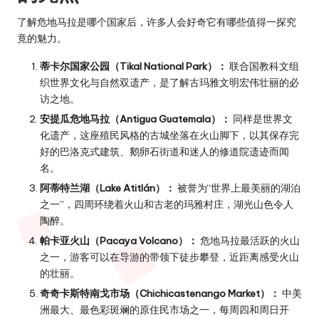
了解危地马拉是哪个国家后，许多人会好奇它有哪些值得一探究
竟的魅力。
蒂卡尔国家公园（Tikal National Park）：
联合国教科文组
织世界文化与自然双遗产，是了解古玛雅文明宏伟壮丽的必
访之地。
安提瓜危地马拉（Antigua Guatemala）：
同样是世界文
化遗产，这座殖民风格的古城坐落在火山脚下，以其保存完
好的巴洛克式建筑、鹅卵石街道和迷人的修道院遗迹而闻
名。
阿蒂特兰湖（Lake Atitlán）：
被誉为“世界上最美丽的湖泊
之一”，四周环绕着火山和古老的玛雅村庄，湖光山色令人
陶醉。
帕卡亚火山（Pacaya Volcano）：
危地马拉最活跃的火山
之一，游客可以在导游的带领下徒步攀登，近距离感受火山
的壮丽。
奇奇卡斯特南戈市场（Chichicastenango Market）：
中美
洲最大、最色彩斑斓的原住民市场之一，每周四和周日开