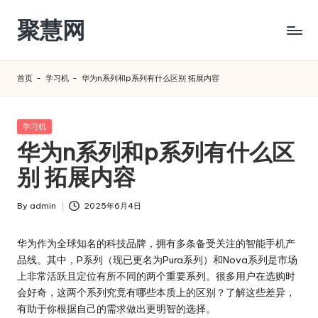
聚慧网
Skip
to
content
首页
-
学习机
-
华为n系列和p系列有什么区别 拓展内容
Posted
学习机
in
华为n系列和p系列有什么区
别 拓展内容
By
admin
2025年6月4日
Posted
by
华为作为全球知名的科技品牌，拥有多条备受关注的智能手机产
品线。其中，P系列（现已更名为Pura系列）和Nova系列是市场
上非常活跃且定位有所不同的两个重要系列。很多用户在选购时
会好奇，这两个系列究竟有哪些本质上的区别？了解这些差异，
有助于你根据自己的需求做出更明智的选择。